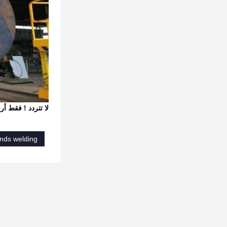
لا تتردد !
فقط أرس
ands welding