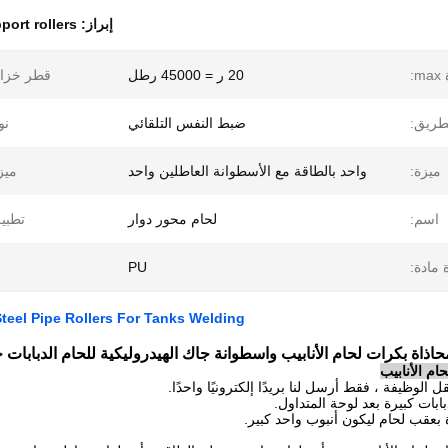
إبراز:
port rollers
:
20 ر = 45000 رطل
قطر خزان
طريق:
ضبط النفس التلقائي
نو
ميزة:
واحد بالطاقة مع الأسطوانة العاطلين واحد
ميز
اسم:
لحام محور دوار
تطبي
 مادة:
PU
teel Pipe Rollers For Tanks Welding
حاذاة بكرات لحام الأنابيب واسطوانة جاك الهيدروليكية للحام الدبابات 
ام الأنابيب