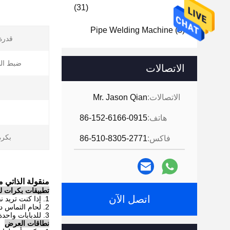
(31)
Pipe Welding Machine
(8)
قدرة max
ضبط ال
الاتصالات
الاتصالات:
Mr. Jason Qian
هاتف:
86-152-6166-0915
بكرة
فاكس:
86-510-8305-2771
منقولة الذاتي م
تطبيقات بكرات لح
اتصل الآن
1. إذا كنت تريد نقل الوظيفة ، فقط أرسل لنا بريدًا إلكترونيًا واحدًا.
2. لحام التماس دبابات كبيرة بعد لوحة المتداول.
3. للدبابات واحدة بعقب لحام ليكون أنبوب واحد كبير.
نطاقات العرض