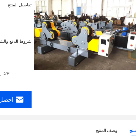
تفاصيل المنتج
شروط الدفع والش
, D/P
احصل 
نتج
وصف المنتج