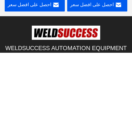
احصل على افضل سعر
احصل على افضل سعر
WELDSUCCESS AUTOMATION EQUIPMENT
(WUXI) CO., LTD
info@weldsuccess.com
86-152-6166-0915
No.88 Ludai Road.Yangshan Town.Huishan Distric.Wuxi
City,China
الصين نوعية جيدة Pipe Welding Rollers المورد. حقوق النشر ©