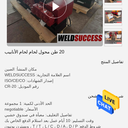
20 طن محول لحام لحام الأنابيب
تفاصيل المنتج
مكان المنشأ: الصين
اسم العلامة التجارية: WELDSUCCESS
إصدار الشهادات: ISO/CE/CO
رقم الموديل: CR-20
شروط الدفع والشحن
الحد الأدنى لكمية: 1 مجموعة
الأسعار: negotiable
تفاصيل التغليف: معبأة في صندوق خشبي
وقت التسليم: 10 أيام عمل بعد استلام الدفع الخاص بك
شروط الدفع: T / T ، L / C ، D / A ، D / P ، ويسترن يونيون