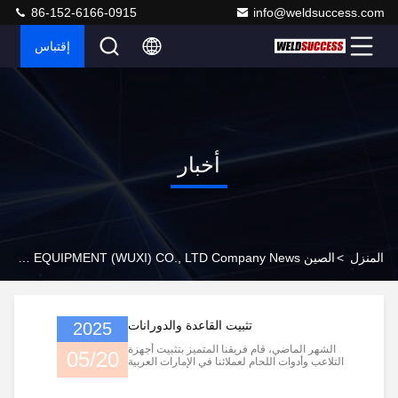
86-152-6166-0915
info@weldsuccess.com
إقتباس
أخبار
المنزل
>
الصين WELDSUCCESS AUTOMATION EQUIPMENT (WUXI) CO., LTD Company News
تثبيت القاعدة والدورانات
2025
الشهر الماضي، قام فريقنا المتميز بتثبيت أجهزة
05/20
التلاعب وأدوات اللحام لعملائنا في الإمارات العربية
المتحدة. نحن مصنعون للدوائر الالتحامية الجودة هي
أولوياتناتستخدم معداتنا على نطاق واسع في النفط