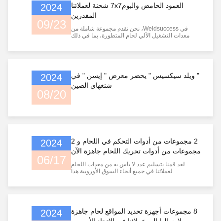
العمود الحامض والبوم7x7 شحنة لعملائنا
2024
المقدرين
09/23
في Weldsuccess، نحن نقدم مجموعة شاملة من
معدات التشغيل الآلي لحام المتطورة، بما في ذلك
دورات الحام، المواقع ومعالجات العمود.ودعونا نناقش
كيف يمكننا إحداث ثورة في عملية اللحام الخاصة بك!
" ويلد سيكسيس " يحضر معرض " إيسن " في
2024
شنغهاي الصين
08/20
2 مجموعات من أدوات التحكم في اللحام و 2
2024
مجموعات من أدوات تحريك اللحام جاهزة الآن
06/17
لتسليمها للعملاء
لقد قمنا بتسليم عدد لا بأس به من معدات اللحام
لعملائنا في جميع أنحاء السوق الأوروبية هذا
الشهر.تحسين كفاءة لحامها وتصنيعها من خلال شراء
معدات لحامنا. في Weldsuccess، نحن نقدم مجموعة
شاملة من معدات التشغيل الآلي لحام المتطورة، بما
في ذلك دورات الحام، المواقع ومعالجات العمود.ودعونا
نناقش كيف يمكننا إحداث ثورة في عملية اللحام
8 مجموعات أجهزة تحديد المواقع لحام جاهزة
2024
الخاصة بك!