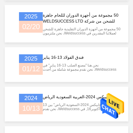
والغاز ودعم المنصات وخزانات التخزين والناقلات
وأبراج الرياح وغيرها من الصناعات. مزيد من
المعلومات من:reina.ws@weldsuccess.com
50 مجموعة من أجهزة الدوران لللحام جاهزة
2025
للشحن من شركة WELDSUCCESS LTD
02/20
50 مجموعة من أجهزة الدوران التقليدية جاهزة للشحن
لعملائنا المقدرين في Weldsuccess، نحن ملتزمون
بتوفير معدات عالية الجودة التي تدعم مشاريع اللحام
الخاصة بك بدقة وكفاءة.
فندق الفولاذ 13-16 يناير
2025
نحن هنا "مصنع الصلب 13-16 يناير" في
01/12
Weldsuccess، نحن نقدم مجموعة شاملة من أحدث
معدات الأتمتة لحام، بما في ذلك محولات لحام، المواقع
ومعالجات العمود. مرحبا بكم في كشكنا ودعونا نناقش
كيف يمكننا إحداث ثورة في عملية لحامكم!
فيبكس 2024-العربية السعودية الرياض
2024
نحن هنا "فابيكس 2024-السعودية الرياض" بين 13
10/13
أكتوبر-أكتوبر16, في Weldsuccess، نحن نقدم
مجموعة شاملة من أحدث معدات الأتمتة لحام، بما في
ذلك محولات لحام، المواقع ومعالجات العمود. مرحبا
بكم في كشكنا ودعونا نناقش كيف يمكننا إحداث ثورة
في عملية لحامكم!