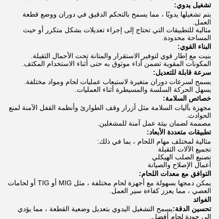
تشغيل يدوي:
يتم تشغيلها يدويًا ، مما يسمح بالتحكم الدقيق في دوران ووضع قطعة
العمل.
مثالية للتطبيقات التي تحتاج إلى إجراء تعديلات بشكل متكرر أو حيث
المساحة محدودة.
البناء القوي:
بنيت مع إطار قوي لتوفير الاستقرار والمتانة تحت الأحمال الثقيلة.
المكونات المقوية تضمن أداء موثوق به حتى أثناء الاستخدام المكثف.
سرعة قابلة للتعديل:
يسمح لسرعات دوران متغيرة لاستيعاب عمليات لحام ومواد مختلفة.
يسهل الحركة السلسة والمسيطرة أثناء العمليات.
خصائص السلامة:
مجهزة بآليات السلامة مثل أزرار وقف الطوارئ وأنظمة القفل الآمنة لمنع
الحوادث.
مصممة لضمان بيئة عمل آمنة للمشغلين.
تطبيقات متعددة الأبعاد:
مثالية لمختلف مهام اللحام ، بما في ذلك:
تجميع الآلات الثقيلة
تصنيع الصلب الهيكلي
أعمال الإصلاح والصيانة
التوافق مع معدات اللحام:
يمكن دمجها بسهولة مع أجهزة لحام مختلفة ، مثل MIG أو TIG أو لحامات
العصي ، مما يعزز كفاءة سير العمل.
الفوائد
تحسين الدقة:
يسمح التشغيل اليدوي بتعديل وضعية القطعة ، مما يؤدي
إلى جودة لحام أفضل.