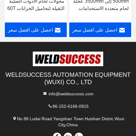
500mm إلى 3500mm عجلة
محولات لحام الأدوات الصلبة
لحام متعددة الاستخدامات
الثقيلة لتحاميل الخزانات 60T
لحام الخزان
احصل على افضل سعر
احصل على افضل سعر
WELDSUCCESS AUTOMATION EQUIPMENT
(WUXI) CO., LTD
info@weldsuccess.com
86-152-6166-0915
No.88 Ludai Road.Yangshan Town.Huishan Distric.Wuxi
City,China