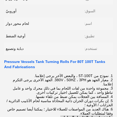
السوق:
أوروبيّ
اسم:
لحام محور دوار
تطبيق:
أوعية الضغط
تستخدم:
دبابة وتصنيع
Pressure Vessels Tank Turning Rolls For 80T 100T Tanks
And Fabrications
1. نموذج من 5T-100T ، والبعض الآخر يرجى إعلامنا.
2. معيار الجهد هو 380V ، 50HZ ، 3PH. الجهد الأخرى يرجى التكرم
إعلامنا.
3. مجموعة واحدة من لفات اللحام بما في ذلك محرك واحد و عامل
تباطؤ واحد ، كما يمكن للعميل اختيار تركيبات أخرى.
4. المسافة بين العجلات يمكن ضبط من تلقاء نفسها.
5. إن بكرات دوران الخزان ذاتية المحاذاة مناسبة لحام الأنابيب الدائرية /
الخزانات / الأوعية ؛
6. هناك العديد من المواصفات للعملاء للاختيار ؛ يمكننا أيضا تصميم خاص
وفقا لمتطلبات العملاء.