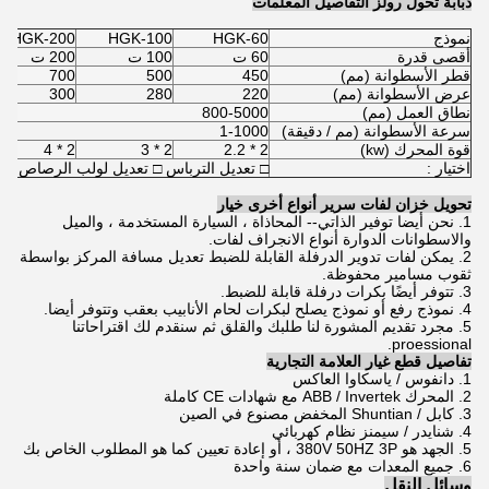
دبابة تحول رولز التفاصيل المعلمات
نموذج
HGK-60
HGK-100
HGK-200
أقصى قدرة
60 ت
100 ت
200 ت
قطر الأسطوانة (مم)
450
500
700
عرض الأسطوانة (مم)
220
280
300
نطاق العمل (مم)
800-5000
سرعة الأسطوانة (مم / دقيقة)
1-1000
قوة المحرك (kw)
2 * 2.2
2 * 3
2 * 4
اختيار :
□ تعديل الترباس □ تعديل لولب الرصاص
تحويل خزان لفات سرير أنواع أخرى خيار
1. نحن أيضا توفير الذاتي-- المحاذاة ، السيارة المستخدمة ، والميل
والاسطوانات الدوارة أنواع الانجراف لفات.
2. يمكن لفات تدوير الدرفلة القابلة للضبط تعديل مسافة المركز بواسطة
ثقوب مسامير محفوظة.
3. تتوفر أيضًا بكرات درفلة قابلة للضبط.
4. نموذج رفع أو نموذج يصلح لبكرات لحام الأنابيب بعقب وتتوفر أيضا.
5. مجرد تقديم المشورة لنا طلبك والقلق ثم سنقدم لك اقتراحاتنا
proessional.
تفاصيل قطع غيار العلامة التجارية
1. دانفوس / ياسكاوا العاكس
2. المحرك ABB / Invertek مع شهادات CE كاملة
3. كابل / Shuntian المخفض مصنوع في الصين
4. شنايدر / سيمنز نظام كهربائي
5. الجهد هو 380V 50HZ 3P ، أو إعادة تعيين كما هو المطلوب الخاص بك
6. جميع المعدات مع ضمان سنة واحدة
وسائل النقل