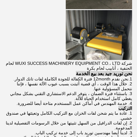
شركة WUXI SUCCESS MACHINERY EQUIPMENT CO.، LTD لحام
الحنفية ، أنابيب لحام بكرة
نحن توريد جيد بعد بيع الخدمة
1.نحن نقدم 12month فترة الكفالة للجودة الكاملة لفات تانك الدوار.
2. خلال هذا الوقت ، أي قضية أثبتت بسبب عيوب الآلة نفسها ، فإننا
نتحمل المسؤولية عنها.
3. باستثناء فترة الضمان ، يتوفر الدعم الاستشاري التقني بشكل مجاني
يغطي كامل استخدام الحياة للآلة.
4. خدمة المهندس في أماكن عمل المستخدم متاحة أيضا للضرورة.
التركيب
1. عادة ما يتم شحن لفات الخزان مع التركيب الكامل وتعبئتها في صندوق
خشبي.
2. إن لفات الدرافيل من السهل تثبيتها من خلال الرسومات التفصيلية لدينا
المدعومة.
3. لدينا أيضا مهندسين توريد باب إلى خدمة تركيب الباب.