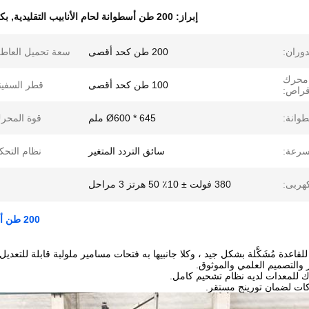
إبراز:
200 طن أسطوانة لحام الأنابيب التقليدية
,
بك
دوران:
200 طن كحد أقصى
سعة تحميل العاط
محرك
100 طن كحد أقصى
قطر السفين
قراص:
وانة:
Ø600 * 645 ملم
قوة المحر
سرعة:
سائق التردد المتغير
نظام التحك
كهربى:
380 فولت ± 10٪ 50 هرتز 3 مراحل
200 طن أسطوانة لحام الأنابيب التقليدية مع عجلات فولاذية لبرج الرياح