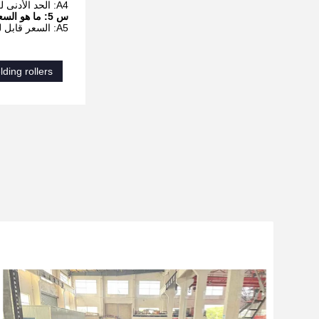
A4: الحد الأدنى لكمية الطلب هو مجموعة واحدة.
س 5: ما هو السعر وشروط الدفع؟
A5: السعر قابل للتفاوض وشروط الدفع هي L / C ، D / P ، T / T.التعبئة عبارة عن صندوق خشبي ووقت التسليم 15 يومًا.يمكننا توريد 5 مجموعات شهريا.
lding rollers