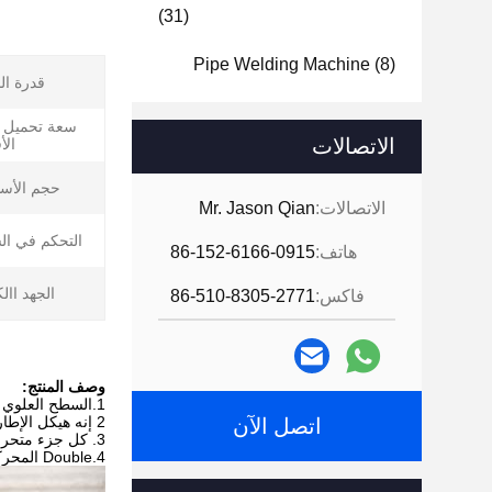
(31)
Pipe Welding Machine
(8)
قدرة ال
سعة تحميل 
الاتصالات
الأ
حجم الأسط
الاتصالات:
Mr. Jason Qian
التحكم في ال
هاتف:
86-152-6166-0915
الجهد اال
فاكس:
86-510-8305-2771
وصف المنتج:
1.السطح العلوي للقاعدة مُشَكَّلة بشكل جيد ، وكلا جانبيها به فتحات مسامير ملولبة قابلة للتعديل.
2 إنه هيكل الإطار والتصميم العلمي والموثوق.
اتصل الآن
3. كل جزء متحرك للمعدات لديه نظام تشحيم كامل.
4.Double المحركات لضمان تورينج مستقر.