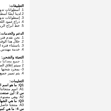
التطبيقات:
1. أسطوانات تدوير خزان اللحام تستخدم على نطاق واسع لدعم الخزان للدوران ولجعل اللحام المريح مناسبًا.
2.لدينا أيضًا أسطوانات اللحام ذات النموذج المتحرك للعديد من اللحام التناكبي للأنبوب الفردي معًا.
3. إسطوانات تدوير الخزان الهيدروليكية الملائمة ، والمدورة المضادة للزحف وبكرات السفع بالرمل كلها متوفرة.
4. ذراع عمود اللحام المستخدم مع محور دوار اللحام لحام التماس الخزان ذي القطر الكبير.
5. خط أبراج الرياح ، الأنابيب البحرية ، خزان المبادل الحراري وأوعية الضغط إلخ. السوق.
الدعم والخدمات:
1. نحن نقدم فترة ضمان لمدة عام لجودة الماكينة بأكملها.
2. خلال هذا الوقت ، إذا تم إثبات أي مشكلة بسبب عيب الآلة نفسها ، فإننا نتحمل المسؤولية الكاملة عنها.
3. باستثناء فترة الضمان ، يتوفر الدعم الاستشاري الفني بحرية ليغطي كامل عمر استخدام الماكينة.
4. خدمة مهندس في أماكن المستخدم متاحة أيضا للضرورة.
التعبئة والشحن:
1. جميع معداتنا سيتم تعبئتها في حالة خشبية قبل التسليم.
2 سيتم إغلاق الصندوق بالمسامير والمسامير للتأكد من أنه آمن ولن يتضرر أثناء النقل.
3- بمجرد شحنها ، سيتم تتبعها برمز تتبع لضمان تسليمها بأمان وفي الوقت المحدد.
4. يتم تمييز جميع الصناديق باسم المنتج ورقمه ومعلومات الاتصال بالشاحن.
التعليمات:
Q1: ما هو اسم المنتج الخاص بك؟
A1: اسم منتجاتنا هو Weldsuccess Tank Turning Rolls.
س 2: أين صنعت؟
A2: وهي مصنوعة في الصين.
Q3: ما هي الشهادات التي لديها؟
A3: منتجنا حاصل على شهادة ISO / CE / CO.
س 4: ما هي كمية الطلب؟