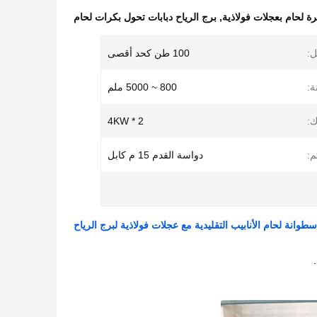
رة لحام بعجلات فولاذية
,
برج الرياح دبابات تحول بكرات لحام
ل:
100 طن كحد أقصى
ة:
800 ~ 5000 ملم
ك:
2 * 4KW
م:
دواسة القدم 15 م كابل