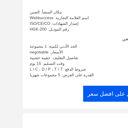
مكان المنشأ: الصين
اسم العلامة التجارية: Weldsuccess
إصدار الشهادات: ISO/CE/CO
رقم الموديل: HGK-200
حن
الحد الأدنى لكمية: 1 مجموعة
الأسعار: negotiable
تفاصيل التغليف: حقيبة خشبية
وقت التسليم: 15 يوم
شروط الدفع: L / C ، D / P ، T / T
القدرة على العرض: 5 مجموعات شهريا
على افضل سعر