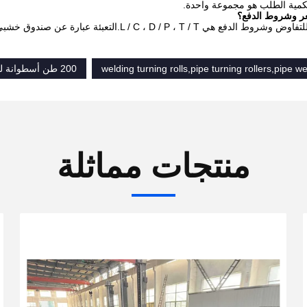
welding turning rolls,pipe turning rollers,pipe we
200 طن أسطوانة لحام الأنابيب التقليدية
منتجات مماثلة