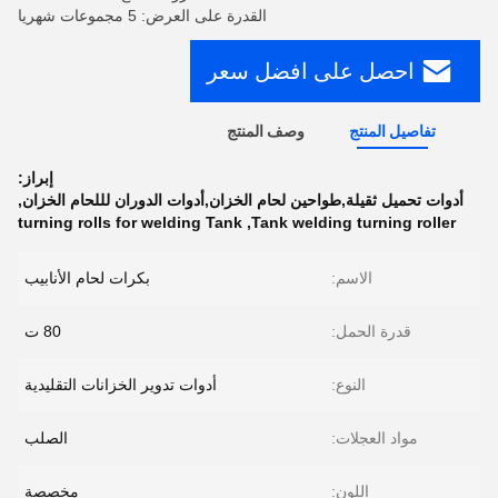
القدرة على العرض: 5 مجموعات شهريا
احصل على افضل سعر
تفاصيل المنتج
وصف المنتج
إبراز:
أدوات تحميل ثقيلة,طواحين لحام الخزان,أدوات الدوران لللحام الخزان
,
turning rolls for welding Tank
,
Tank welding turning roller
الاسم:
بكرات لحام الأنابيب
قدرة الحمل:
80 ت
النوع:
أدوات تدوير الخزانات التقليدية
مواد العجلات:
الصلب
اللون:
مخصصة