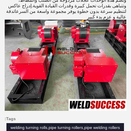
وتضم هذه الوحدات عجلات مزدوجة من الصلب والمطاط،
وتتباهى بقدرات تحمل كبيرة وقدرات القيادة القوية.إدراج عاكس
لتنظيم سرعة بدون خطوة يوفر مجموعة واسعة من السرعاتدقة
عالية و عزم بدء كبير
Tags:
welding turning rolls,pipe turning rollers,pipe welding rollers