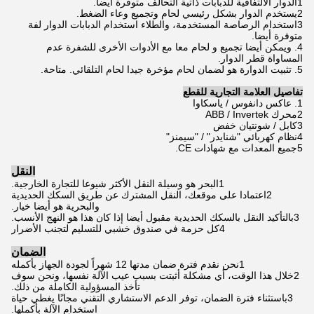
1الدوار الالتفافية للدبابات ذاتية التحالف متوفرة أيضا.
2يستخدم الدوار بشكل رئيسي لحام وتجميع وعاء الضغط.
3استخدام الرصاصة المستخدمة، والطلاء استخدام الدبابات الدوار لفة
متوفرة أيضا.
4. ويمكن أيضا تجميع و لحام معا مع الأدوات الأخرى للشفرة عدم
المساواة قطر الدوار.
5. تثبيت الدوارة هو لضمان لحام مؤخرة جيدا لحام التلقائي. متاحة.
تفاصيل العلامة التجارية للقطع
1. عاكس دانفوس / ياسكاوا
2محرك ABB / Invertek
3كابل / شونتيان خفض
4نظام كهربائي "شنايدر" / "سيمنز"
5جميع المعدات مع شهادات CE.
النقل
1البحر هو وسيلة النقل الأكثر شيوعا للتجارة الخارجية.
2اعتمادا على موقعك، النقل المشترك عن طريق السكك الحديدية
والبحرية هو أيضا خيار.
3بالتأكيد النقل بالسكك الحديدية مقبول أيضا إذا كان هذا هو النهج الأنسب.
4كل حزمة في صندوق خشبي للتسليم لتجنب الأضرار
الضمان
1نحن نقدم فترة ضمان مدتها 12 شهراً لجودة الجهاز بأكمله
2خلال هذا الوقت، أي مشكلة أثبتت بسبب عيب الآلة نفسها، ونحن سوف
تأخذ المسؤولية الكاملة من ذلك.
3باستثناء فترة الضمان، توفر الدعم الاستشاري التقني مجانًا يغطي حياة
استخدام الآلة بأكملها.