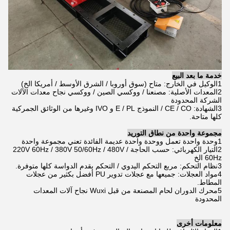
خدمة ما بعد البيع
1الوكيل في الخارج: متاح (سوق أوروبا / الشرق الأوسط / أمريكا الخ)
2المعدات الأصلية: مصنعنا / ووكسي الصين / ووكسي نجاح معدات الآلات
الشركة المحدودة
3الشهادة: CE / CO / النموذج E / PL و IVO وغيرها من الوثائق الجمركية
كلها متاحة.
مجموعة واحدة من نطاق التوريد
1وحدة واحدة تعمل ووحدة واحدة عديمة الفائدة تعني مجموعة واحدة
2التيار الكهربائي: حسب الحاجة / 220V 60Hz / 380V 50/60Hz / 480V
60Hz الخ
3نظام التحكم: مربع التحكم اليدوي / التحكم بقدم الدواسة كلها متوفرة.
4مواد العجلات: جميعها مع عجلات تدوير PU أفضل بكثير من عجلات
المطاط.
5محرك الدوران لحام المصنعة من قبل Wuxi نجاح آلات المعدات
المحدودة
معلومات أخرى