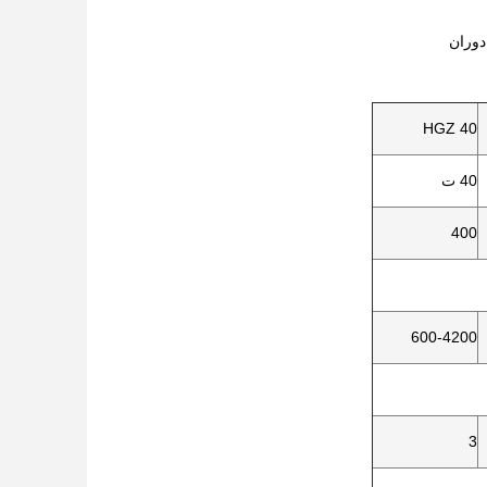
HGZ 40
40 ت
400
600-4200
3