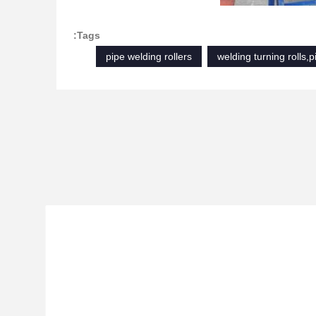
Tags:
pipe welding rollers
welding turning rolls,p