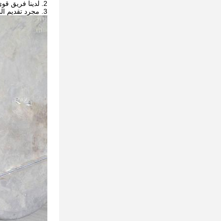
2. لدينا فريق قوي التسليم ، بما في ذلك الشحن البحري والنقل الجوي.
3. مجرد تقديم المشورة لي ميناء desitination الخاص بك ثم سنقدم لك سعر CIF النهائي.