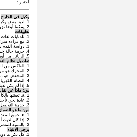
اختيار :
وكيل في الخارج
1. لدينا بعض وكيل تاجر في الخارج لتزويدك خدمة ما بعد البيع.
2. يمكننا أيضا تزويدك
تطبيقات
1. للدبابات لفات تدوير القدرة من 2T - 1000T.
2. مع قراءة سرعة تحول الرقمية ، أكثر ملاءمة.
3. دواسة القدم ، التحكم اليد عن بعد مع كابل 5 متر أو مربع التحكم اليد اللاسلكية.
4. حزمة حالة خشبية للتسليم.
5. الزبائن من أوروبا وأمريكا وجنوب شرق آسيا والشرق الأوسط الخ.
تفاصيل نظام التحك
1. العاكس من العلامة التجارية
2. المحرك هو من العلامة التجارية
3. المخفض هو من كابل. صنع بالصين.
4. النظام الكهربائي هو من
5. إذا لم يكن لديك طلب خاص على لون اللوحة ، فإننا سوف ترسم وفقا لمعيارنا.
س: ماذا عن نقل ل
a: 1. تعبئتها بالكامل في حالة خشبية لمكافحة الضرر أثناء عملية النقل.
2. عادة نحن نأخذ seaway ، تسبب أكثر ملاءمة وأرخص لآلة كبيرة.
3. خدمة التوصيل من الباب إلى الباب متاحة أيضا ، ولكن الثابتة والمتنقلة إعلامنا عنوان تفاصيل محل عملك.
س: ما هو الضمان 
a: 1. جميع المعدات لدينا مع واحد سنة الضمان الوقت ، اختبار كامل في متجر عملنا قبل التسليم.
2. إذا كان لديك أي أسئلة حول التثبيت ، سوف تحصل على مهندسينا الرد في غضون 24 ساعة.
3. بالنسبة للمشروع الكبير ، سنقوم بتوفير خدمة التركيب في ورشة العمل الخاصة بك.
يرجى الانتباه
1. كل بكرات دوران الخزان لديها 20٪ من الوزن الزائد ، لكننا نقترح استخدامها على نطاقات السلامة.