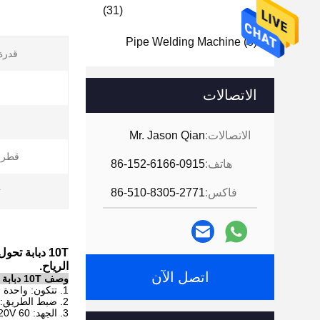
(31)
Pipe Welding Machine
(8)
قدرة max
الاتصالات
الاتصالات:
Mr. Jason Qian
قطر 
هاتف:
86-152-6166-0915
ت
فاكس:
86-510-8305-2771
الرياح.
اتصل الآن
وصف 10T دبابة تحول رولز
1. تتكون: واحدة بكرة السلطة ، واحد بكرة التباطؤ.
2. ضبط الطريق: ضبط قطر الأنبوب تلقائيا.
3. الجهد: 220V 60 هرتز 3P لسوق بنما.