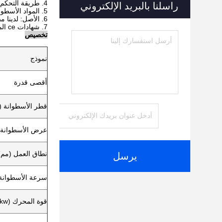
4. طريقة التحكم: التحكم عن بعد مربع / مربع التحكم اليد اللاسلكية
راسلنا بالبريد الإلكتروني
5. المواد الأسطوانة: المطاط ، بو (الأسطوانة البولي يوريثان أكثر لينة وطويلة باستخدام الحياة.)
6. الأصل: لدينا مصنع / WUXI SUCCESS MACHINERY EQUIPMENT CO.، LTD / لفات تانك دوران
7. شهادات ce المعتمدة مع 10 أيام وقت التسليم.
تخصيص
نموذج
أقصى قدرة
قطر الأسطوانة (
عرض الأسطوانة 
نطاق العمل (مم)
يرسل
سرعة الأسطوانة 
قوة المحرك (kw)