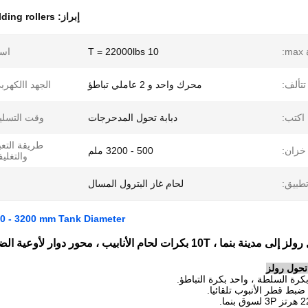
إبراز:
ding rollers
:
10 T = 22000lbs
اسم
تتألف:
محرك واحد و 2 عاملي تباطؤ
الجهد االكهرب
اكتب:
دبابة تحول المدحرجات
وقت التسلي
طريقة التعب
خزان:
500 - 3200 ملم
والتغلي
طبيق:
لحام غاز البترول المسال
00 - 3200 mm Tank Diameter
10T دبابة تحول رولز إلى مدينة بنما ، 10T بكرات لحام الأنابي