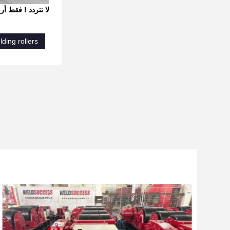
لا تتردد !
فقط أرس
lding rollers