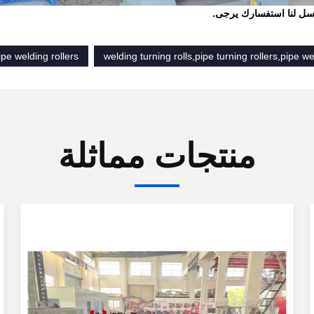
ل لنا استفسارك يرجى.
ipe welding rollers
welding turning rolls,pipe turning rollers,pipe we
منتجات مماثلة