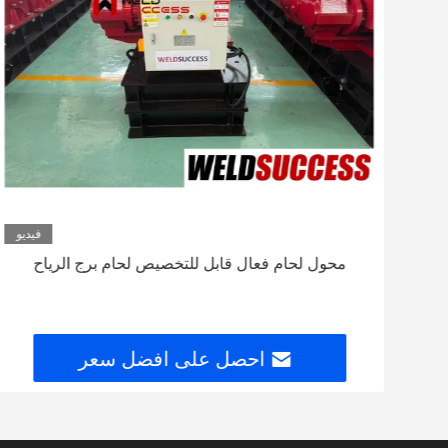
ديو
فيديو
محول لحام فعال قابل للتخصيص لحام برج الرياح
احصل على افضل سعر