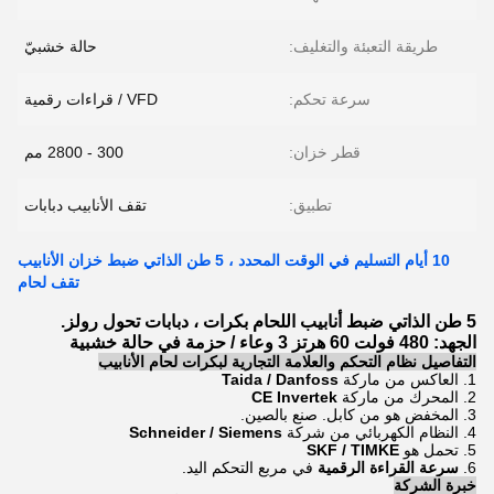
طريقة التعبئة والتغليف:
حالة خشبيّ
سرعة تحكم:
VFD / قراءات رقمية
قطر خزان:
300 - 2800 مم
تطبيق:
تقف الأنابيب دبابات
10 أيام التسليم في الوقت المحدد ، 5 طن الذاتي ضبط خزان الأنابيب
تقف لحام
5 طن الذاتي ضبط أنابيب اللحام بكرات ، دبابات تحول رولز.
الجهد: 480 فولت 60 هرتز 3 وعاء / حزمة في حالة خشبية
التفاصيل نظام التحكم والعلامة التجارية لبكرات لحام الأنابيب
1. العاكس من ماركة
Taida / Danfoss
2. المحرك من ماركة
CE Invertek
3. المخفض هو من كابل. صنع بالصين.
4. النظام الكهربائي من شركة
Schneider / Siemens
5. تحمل هو
SKF / TIMKE
6.
سرعة القراءة الرقمية
في مربع التحكم اليد.
خبرة الشركة