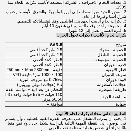
1. معدات اللحام الاحترافية ، الشركة المصنعة لأنابيب بكرات اللحام منذ
1999.
2. تصدير العديد من المعدات إلى أوروبا وأمريكا والشرق الأوسط وجنوب
شرق آسيا وغيرها كل عام.
3. بكرات لحام أنابيب الجهد هي افايلبلي وفقا لمتطلباتكم للتصميم.
4. مجموعة واحدة وقت التسليم في غضون 10 أيام.
5. فترة الضمان تصل إلى 12 شهرا.
بكرات لحام الأنابيب / بكرات تحول الخزان
نموذج
SAR-5
الحمولة - محرك
2.5 طن كحد أقصى
الحمولة - العاطل
2.5 طن كحد أقصى
الحمولة - مجموعة
5 طن كحد أقصى
قدرة الدوران
5 طن كحد أقصى
قطر الأوعية
دقيقة. 250mm ~ Max.2300mm
سرعة الدوران
100 ~ 1000 مم / دقيقة VFD
قوة الدوران
0.75kw مع مروحة التبريد
عجلات الأسطوانة
PU (عجلات البولي يوريثين)
طريقة السيطرة
التحكم عن بعد اليد + دواسة القدم
110 فولت ~ 575 فولت
مساهمة الجهد
50/60 هرتز
شهادة
موافقة م
التطبيق الذاتي محاذاة بكرات لحام الأنابيب
1. يجب أن يتدرب المشغل على معرفة القدرة الفنية للعملية ، وأن يستمر
في الوصول إلى النقطة المهمة التالية للدراسة بشكل جاد ، ولا يُمنع منعا
باتًا إجراء أي شخص عملية مختلفة تحت العمى.