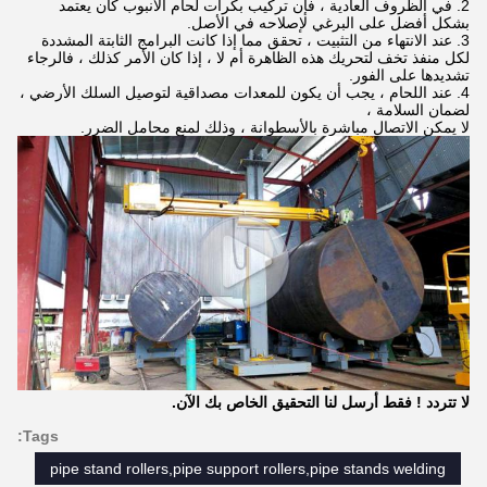
2. في الظروف العادية ، فإن تركيب بكرات لحام الأنبوب كان يعتمد
بشكل أفضل على البرغي لإصلاحه في الأصل.
3. عند الانتهاء من التثبيت ، تحقق مما إذا كانت البرامج الثابتة المشددة
لكل منفذ تخف لتحريك هذه الظاهرة أم لا ، إذا كان الأمر كذلك ، فالرجاء
تشديدها على الفور.
4. عند اللحام ، يجب أن يكون للمعدات مصداقية لتوصيل السلك الأرضي ،
لضمان السلامة ،
لا يمكن الاتصال مباشرة بالأسطوانة ، وذلك لمنع محامل الضرر.
لا تتردد !
فقط أرسل لنا التحقيق الخاص بك الآن.
Tags:
pipe stand rollers,pipe support rollers,pipe stands welding