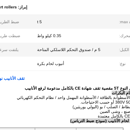
إبراز:
t rollers
:
5 t
ضبط الطريق
محرك:
0.35 كيلو واط
ضبطت طريق
لكبل:
5 م / صندوق التحكم اللاسلكي المتاحة
يلتفت سرعة
نوع:
أنبوب لحام بكرة
تقف الأنابيب نوع مقص لحام شهاد
مدعومة لرفع الأنابيب
م البكرات
حام الأنابيب (نموذج ضبط الترباس)