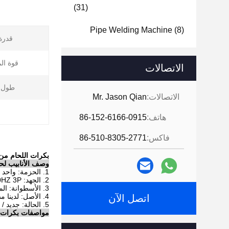
(31)
Pipe Welding Machine
(8)
قدرة max
قوة ال
الاتصالات
طول ا
الاتصالات:
Mr. Jason Qian
هاتف:
86-152-6166-0915
فاكس:
86-510-8305-2771
بكرات اللحام من النوع 5T مقصية تقف شهادة CE بالكامل 
وصف الأنابيب لحا
1. الحزمة: واحد الأسطوانة بالطاقة / الأسطوانة المهمل واحد / نظام التحكم الكهربائي
2. الجهد: 380V 50HZ 3P أو حسب الاحتياجات.
3. الأسطوانة: المطاط / الصلب / بو (البولي يوريثين)
4. الأصل: لدينا مصنع ، وشى الصين
اتصل الآن
5. الحالة: جديد / CE بالكامل معتمدة
مواصفات بكرات ل