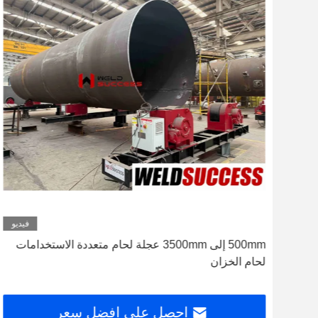
ديو
فيديو
500mm إلى 3500mm عجلة لحام متعددة الاستخدامات
لحام الخزان
احصل على افضل سعر