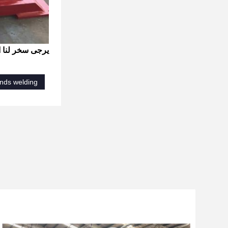
يرجى سخر لنا ا
ands welding