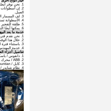
خيار أنواع أخرى
1. نحن نوفر أيضًا محاذاة ذاتية ، مركبة مستعملة ، بكرات لحام الأنابيب ذات الإمالة والانعكاس.
2. إن أسطوانات
العمل.
3. لف المسمار الرصاص قابل للتعديل الدبابات لفات هو متاح أيضا.
4. الأسطوانة تستخدم بشكل رئيسي في لحام وتجميع وعاء الضغط.
5. طلقة التفجير المستخدمة ، طلاء بكرات أنابيب اللحام المستخدمة متاحة أيضا.
6. يمكنها أيضًا التجميع واللحام مع أدوات أخرى لدوار قطر عدم المساواة المخروطي.
خدمة ما بعد البيع
1. نحن نقدم فترة ضمان لمدة 12 شهر لجودة بكرات لحام الأنابيب.
2. خلال هذا الوقت ، أثبتت أي مشكلة بسبب خلل الجهاز نفسه ، فإننا نتحمل كامل المسؤولية عن ذلك.
3. باستثناء فترة الضمان ، يتوفر الدعم الاستشاري التقني الذي يغطي بحرية كامل استخدام عمر الجهاز.
4. خدمة المهندس في مباني المستخدم متاحة أيضا للضروري.
تفاصيل أجزاء العل
1. دانفوس / ياسكاوا العاكس
2. ABB / محرك Invertek
3. كابل / Shuntian المخفض
4. نظام شنايدر / سيمنز الكهربائي