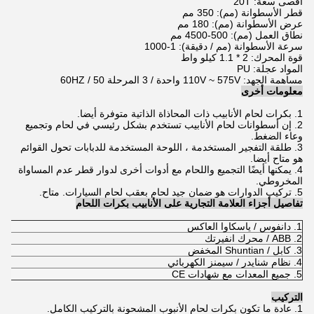
أقصى سعة: 20T
قطر الأسطوانة (مم): 350 مم
عرض الأسطوانة (مم): 180 مم
نطاق العمل (مم): 500-4500 مم
سرعة الأسطوانة (مم / دقيقة): 1-1000
قوة المحرك: 2 * 1.1 كيلو واط
المواد عجلة: PU
مساهمة الجهد: 110V ~ 575V واحدة / 3 المرحلة 50 / 60HZ
معلومات أخرى
1. بكرات لحام الأنابيب ذات المحاذاة الذاتية متوفرة أيضا.
2. إن أسطوانات لحام الأنابيب تستخدم بشكل رئيسي في لحام وتجميع
وعاء الضغط.
3. طلقة التفجير المستخدمة ، اللوحة المستخدمة للدبابات تحول القوائم
هو متاح أيضا.
4. يمكنها أيضًا التجميع واللحام مع أدوات أخرى لدوار قطر عدم المساواة
المخروطي.
5. تركيب الدوارات هو ضمان جيد لحام بعقب لحام السيارات. متاح.
تفاصيل أجزاء العلامة التجارية على الأنابيب بكرات اللحام
1. دانفوس / ياسكاوا العاكس
2. ABB / محرك انفيرتك
3. كابل / Shuntian المخفض
4. نظام شنايدر / سيمنز الكهربائي
5. جميع المعدات مع شهادات CE
التركيب
1. عادة ما تكون بكرات لحام الأنبوب المشحونة بالتركيب الكامل.