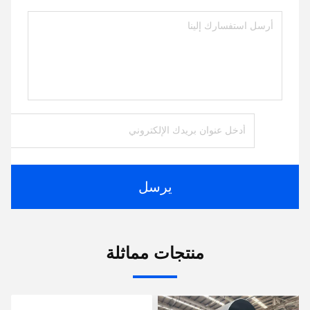
يرسل
منتجات مماثلة