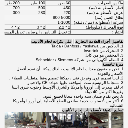
ماكس القدرات
60 طن
100 طن
200 طن
قطر الأسطوانة (مم)
450
500
700
عرض الأسطوانة (مم)
220
280
300
نطاق العمل (مم)
800-5000
سرعة الأسطوانة (مم / دقيقة)
1-1000
قوة المحرك (كيلوواط)
2 * 2.2
2 * 3
2 * 4
اختيار :
□ تعديل الترباس ، الرصاص تعديل المسمار
تفاصيل أجزاء العلامة التجارية
على بكرات لحام الأنابيب
1. العاكس من Taida / Danfoss / Yaskawa
2. المحرك من Invertek
3. المخفض هو من كابل
4. النظام الكهربائي من شركة Schneider / Siemens
ميزة تنافسية
1. نحن مصنعون معدات لحام الأنابيب ، لذلك يمكننا أن نقدم أفضل
الأسعار والجودة.
2. لدينا تصميم قوي وفريق فني ، يمكننا تصميم وفقا
لمتطلبات
العملاء
.
3. منتجاتنا الرئيسية تمت الموافقة عليها شهادة CE والاختبار.
4. لقد صدرت إلى أوروبا وأمريكا والشرق الأوسط وجنوب شرق آسيا
وغيرها أكثر من 40 دولة.
5. نحن نقدم ضمان سنة واحدة مجانا لجميع البنود.
6. أكثر من 6 سنوات خدمة صانعي القطع الأصلية إلى أوروبا وأمريكا
الشمالية.
تسليم التعبئة لأسطوانات لحام الأنابيب