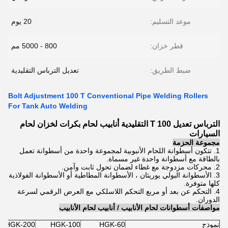
موعد التسليم:
20 يوم
قطر خزان:
800 - 5000 مم
ضبط الطريق:
تعديل الترباس التقليدية
Bolt Adjustment 100 T Conventional Pipe Welding Rollers
For Tank Auto Welding
الترباس تعديل 100 T التقليدية أنابيب لحام بكرات لخزان لحام
السيارات
مجموعة الحزمة
1. تتكون أسطوانة اللحام الأنبوبية لمجموعة واحدة من أسطوانة تعمل
بالطاقة مع أسطوانة واحدة غير مسماة.
2. محركات مزدوجة مع غطاء لضمان تحول ثابت وآمن.
3. الأسطوانة البولي يوريثان ، الأسطوانة المطاطية أو الأسطوانة الفولاذية
كلها متوفرة.
4. التحكم عن بعد أو مربع التحكم اللاسلكي مع العرض الرقمي لسرعة
الدوران.
مواصفات أسطوانات لحام الأنابيب / أنابيب لحام الأنابيب
نموذج
HGK-60
HGK-100
HGK-200