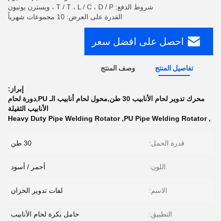
شروط الدفع: T / T ، L / C ، D / P ، ويسترن يونيون
القدرة على العرض: 10 مجموعات شهرياً
احصل على افضل سعر
تفاصيل المنتج
وصف المنتج
إبراز:
محرك تدوير لحام الأنابيب 30 طن,محول لحام أنابيب الـ PU,دورة لحام
الأنابيب الثقيلة
Heavy Duty Pipe Welding Rotator
,
PU Pipe Welding Rotator
,
قدرة الحمل:
30 طن
اللون:
أحمر / أسود
الاسم:
لفات تدوير الخزان
التطبيق:
حامل بكرة لحام الأنابيب