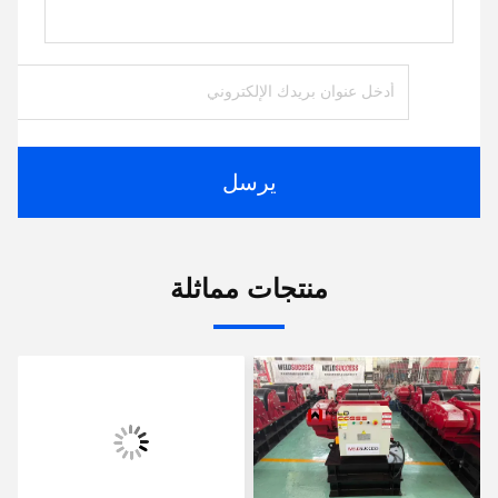
يرسل
منتجات مماثلة