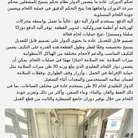
تحكم الدوران: عادة ما يتضمن الدوار نظام تحكم يسمح للمشغلين بتحكم
سرعة الدوران واتجاهها.هذا يتيح التحكم الدقيق في عملية اللحام ويضمن
جودة اللحام المتساوية.
آلية الدفع: يستخدم الدوار آلية دفع ، غالباً ما تعمل بواسطة محركات
كهربائية أو أنظمة هيدروليكية ، لتدوير القطعة. توفر آلية الدفع دورانًا
سلسًا ومستمرًا ،تتيح عمليات لحام فعالة.
تصميم قابل للتعديل: عادة ما يحتوي الدوار على تصميم قابل للتعديل
يسمح بتخصيصه وفقًا لقطر وطول القطعة.هذه القدرة على التكيف يضمن
التكيف المناسب والدعم لأحجام مختلفة من الهياكل الأسطوانية.
ميزات السلامة: تعد السلامة اعتبارًا مهمًا في عمليات اللحام. يمكن أن
يتضمن دوار اللحام التقليدي الذي يبلغ وزنه 30 طن ميزات السلامة مثل
حماية الإفراط في الحمل ، وأزرار وقف الطوارئ ،وقفلات السلامة
لضمان سلامة المستخدمين والمعدات أثناء التشغيل.
الدوار التقليدي لحام 30 طن يستخدم عادة في مختلف الصناعات، بما في
ذلك النفط والغاز، والبناء، وبناء السفن، وأكثر من ذلك.وتعزيز جودة
اللحام من خلال توفير دوران خاضع للسيطرة والثابت من قطع العمل.