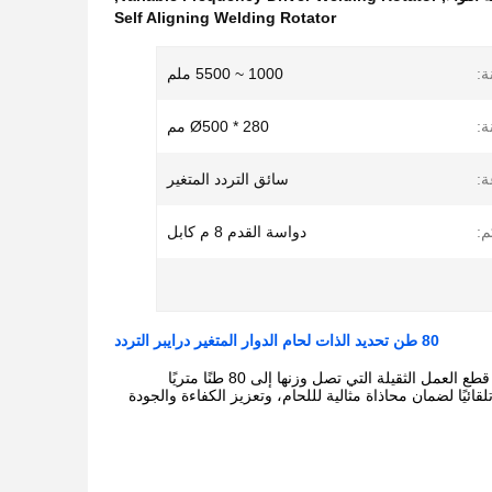
Self Aligning Welding Rotator
ة:
1000 ~ 5500 ملم
ة:
Ø500 * 280 مم
ة:
سائق التردد المتغير
م:
دواسة القدم 8 م كابل
80 طن تحديد الذات لحام الدوار المتغير درايبر التردد
هي قطعة معدات متخصصة مصممة للدوران الدقيق وموقع قطع العمل الثقيلة التي تصل وزنها إلى 80 طنًا متريًا
تلقائيًا لضمان محاذاة مثالية لللحام، وتعزيز الكفاءة والجودة