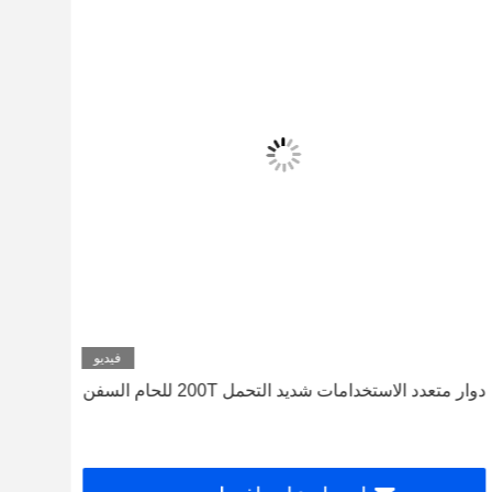
فيديو
دوار متعدد الاستخدامات شديد التحمل 200T للحام السفن
200 طن الدوار لحام تقليدي العمل الثقيل مع عجلات ا