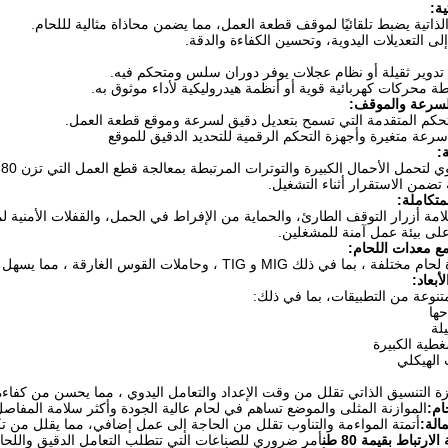
ية:
لذاتية يضبط تلقائيًا لموقف قطعة العمل، مما يضمن محاذاة مثالية لللحام.
ى التعديلات اليدوية، وتحسين الكفاءة والدقة.
تدوير ثقيلة أو نظام عجلات يوفر دوران سلس ومتحكم فيه.
طة محركات كهربائية قوية أو أنظمة هيدروليكية لأداء موثوق به.
لسرعة والموقف:
تحكم المتقدمة التي تسمح بتعديل دقيق لسرعة وموقع قطعة العمل.
عة متغيرة وأجهزة التحكم الرقمية للتحديد الدقيق للموقع
:
ي لتحمل الأحمال الكبيرة والتوترات المرتبطة بمعالجة قطع العمل التي تزن 80 طناً.
 تضمن الاستقرار أثناء التشغيل.
متكاملة:
امة أزرار التوقف الطارئ، والحماية من الإفراط في الحمل، والقفلات الأمنية لم
ى بيئة عمل آمنة للمشغلين.
ع معدات اللحام:
 TIG ، وحاملات القوس الغارقة ، مما يسهل سير العمل السلس أثناء عمليات الحام.
أبعاد:
تنوعة من التطبيقات، بما في ذلك:
حها
يلة
غطية الكبيرة
الهيكلي
ة التنسيق الذاتي تقلل من وقت الإعداد والتعامل اليدوي ، مما يحسن من كفاء
ام:
الموازنة المثلى والموضع تساهم في لحام عالية الجودة وأكثر سلامة المفاصل
الة:
أتمتة المواءمة والتناوب تقلل من الحاجة إلى عمل إضافي، مما يقلل من تكا
ارتباط بقيمة 80 طن
أمر ضروري للصناعات التي تتطلب التعامل الدقيق واللحام 