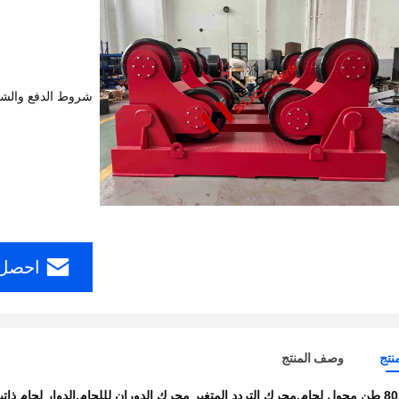
شروط الدفع والش
احصل 
نتج
وصف المنتج
80 طن محول لحام,محرك التردد المتغير محرك الدوران لللحام,الدوار لحام ذاتية التواء