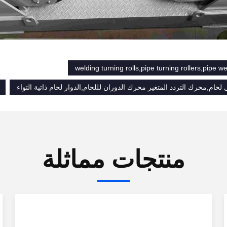
welding turning rolls,pipe turning rollers,pipe we
منتجات مماثلة