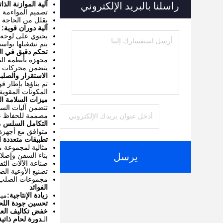
آلية الموازنة الذات
راسلنا بالبريد الإلكتروني
تصميم المواءمة ا
يقلل من الحاجة إل
آلية دوران قوية:
يحتوي على لوحة 
يتم تشغيلها بواس
تحكم دقيق في ا
مجهزة بأنظمة ال
يتضمن محركات سر
الاستقرار والصلبة
تم بناؤها بإطار قو
المكونات المقوية
ميزات السلامة ال
تتضمن آليات السل
مصممة للحفاظ عل
التكامل السلس م
متوافق مع أجهزة لحام مختلفة ، بما في ذلك MIG و
تطبيقات متعددة ال
مثالية لمجموعة م
يرسل
بناء السفن وإصلا
صناعة الآلات الثق
تصنيع الأوعية الض
مجموعات الصلب 
الفوائد
زيادة الإنتاجية:
ميز
تحسين جودة اللح
خفض تكاليف العم
الـ
دورة لحام ذاتية ال