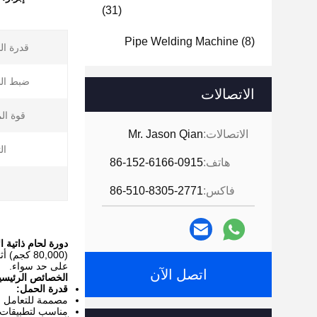
(31)
Pipe Welding Machine
(8)
قدرة ال
ضبط ال
الاتصالات
قوة ال
الاتصالات:
Mr. Jason Qian
ال
هاتف:
86-152-6166-0915
فاكس:
86-510-8305-2771
دورة لحام ذاتية الار
(80,000 ك
على حد سواء.
اتصل الآن
الخصائص الرئيسي
قدرة الحمل:
مصممة للتعامل مع قطع ا
مناسب لتطبيقات 