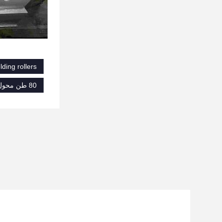
lding rollers
80 طن محول لحام,محرك التردد المتغير محرك الدوران لللحام,الدوار لحام ذاتية التواء