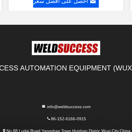
احصل على افضل سعر
ESS AUTOMATION EQUIPMENT (WUXI)
info@weldsuccess.com
86-152-6166-0915
No.88 Ludai Road.Yangshan Town.Huishan Distric.Wuxi City,China