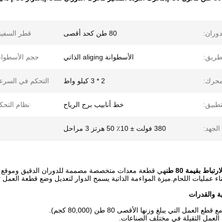
دوران:
80 طن كحد أقصى
قطر السفين
طريق:
الأسطوانة aliging الذاتي
حجم الأسطوان
محرك:
2 * 3 كيلو واط
التحكم في السرع
تطبيق:
خط أنابيب برج الرياح
نظام التحك
الجهد:
380 فولت ± 10٪ 50 هرتز 3 مراحل
تباط بقيمة 80 طن
جم) أثناء عمليات اللحام.ميزة المواءمة الذاتية يسمح الدوار لتعديل وضع قطعة العمل 
ة والقدرات
لعمل التي يبلغ وزنها الأقصى 80 طن (80,000 كجم).
العمل الثقيلة في مختلف الصناعات.