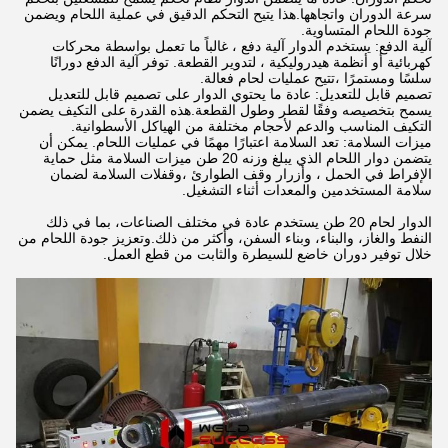
سرعة الدوران واتجاهها.هذا يتيح التحكم الدقيق في عملية اللحام ويضمن
جودة اللحام المتساوية.
آلية الدفع: يستخدم الدوار آلية دفع ، غالباً ما تعمل بواسطة محركات
كهربائية أو أنظمة هيدروليكية ، لتدوير القطعة. توفر آلية الدفع دورانًا
سلسًا ومستمرًا ،تتيح عمليات لحام فعالة.
تصميم قابل للتعديل: عادة ما يحتوي الدوار على تصميم قابل للتعديل
يسمح بتخصيصه وفقًا لقطر وطول القطعة.هذه القدرة على التكيف يضمن
التكيف المناسب والدعم لأحجام مختلفة من الهياكل الأسطوانية.
ميزات السلامة: تعد السلامة اعتبارًا مهمًا في عمليات اللحام. يمكن أن
يتضمن دوار اللحام الذي يبلغ وزنه 20 طن ميزات السلامة مثل حماية
الإفراط في الحمل ، وأزرار وقف الطوارئ ،وقفلات السلامة لضمان
سلامة المستخدمين والمعدات أثناء التشغيل.
الدوار لحام 20 طن يستخدم عادة في مختلف الصناعات، بما في ذلك
النفط والغاز، والبناء، وبناء السفن، وأكثر من ذلك.وتعزيز جودة اللحام من
خلال توفير دوران خاضع للسيطرة والثابت من قطع العمل.