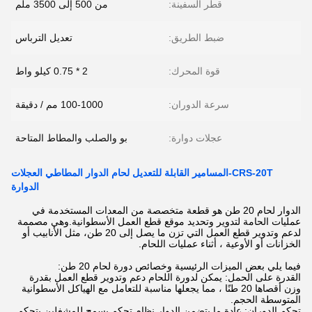
قطر السفينة:
من 500 إلى 3500 ملم
ضبط الطريق:
تعديل الترباس
قوة المحرك:
2 * 0.75 كيلو واط
سرعة الدوران:
100-1000 مم / دقيقة
عجلات دوارة:
بو والصلب والمطاط المتاحة
CRS-20T-المسامير القابلة للتعديل لحام الدوار المطاطي العجلات
الدوارة
الدوار لحام 20 طن هو قطعة متخصصة من المعدات المستخدمة في
عمليات الحامة لتدوير وتحديد موقع قطع العمل الأسطوانية.وهي مصممة
لدعم وتدوير قطع العمل التي تزن ما يصل إلى 20 طن، مثل الأنابيب أو
الخزانات أو الأوعية ، أثناء عمليات اللحام.
فيما يلي بعض الميزات الرئيسية وخصائص دورة لحام 20 طن:
القدرة على الحمل: يمكن لدورة اللحام دعم وتدوير قطع العمل بقدرة
وزن أقصاها 20 طنًا ، مما يجعلها مناسبة للتعامل مع الهياكل الأسطوانية
المتوسطة الحجم.
تحكم الدوران: عادة ما يتضمن الدوار نظام تحكم يسمح للمشغلين بتحكم