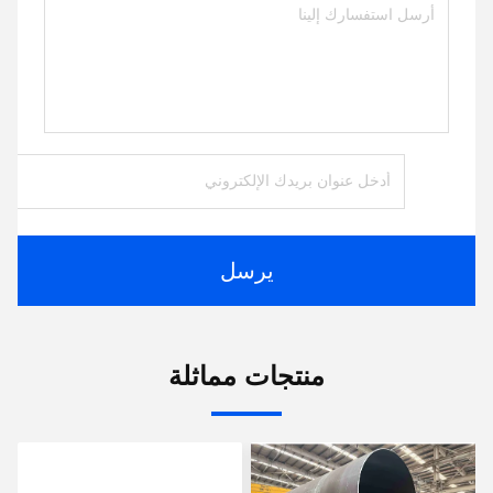
يرسل
منتجات مماثلة