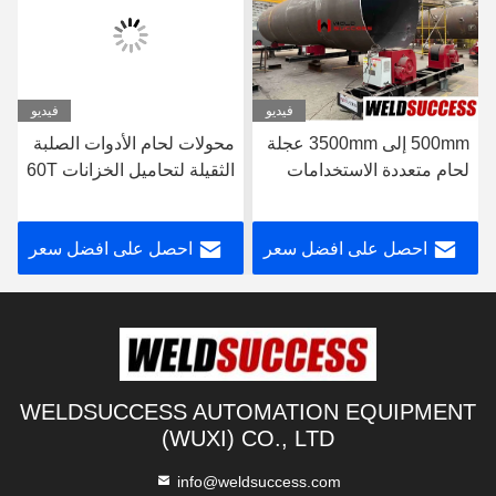
فيديو
فيديو
500mm إلى 3500mm عجلة
محولات لحام الأدوات الصلبة
لحام متعددة الاستخدامات
الثقيلة لتحاميل الخزانات 60T
لحام الخزان
احصل على افضل سعر
احصل على افضل سعر
WELDSUCCESS AUTOMATION EQUIPMENT
(WUXI) CO., LTD
info@weldsuccess.com