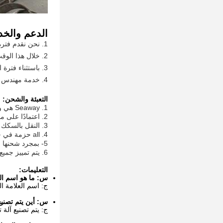
الدعم والخد
1. نحن نقدم فترة ضمان 12 شهرًا لجودة الماكينة بأكملها.
2. خلال هذا الوقت ، إذا تم إثبات أي مشكلة بسبب عيب الآلة نفسها ، فإننا نتحمل المسؤولية الكاملة عنها.
3. باستثناء فترة الضمان ، يتوفر الدعم الاستشاري الفني بحرية ليغطي كامل عمر استخدام الماكينة.
4. خدمة مهندس في أماكن المستخدم متاحة أيضا للضرورة.
التعبئة والشحن:
1. Seaway هي وسيلة النقل الأكثر شيوعًا للتجارة الخارجية.
2. اعتمادًا على موقعك ، يعد النقل المشترك بالسكك الحديدية والبحر خيارًا أيضًا.
3. النقل بالسكك الحديدية مقبول أيضًا إذا كان هو النهج الأنسب.
4. all حزمة في حالة خشبية للتسليم لتجنب الضرر.
5- بمجرد شحنها ، سيتم تتبعها برمز تتبع لضمان تسليمها بأمان وفي الوقت المحدد.
6. يتم تمييز جميع الصناديق باسم المنتج ورقمه ومعلومات الاتصال بالشاحن.
التعليمات:
س: ما هو اسم العل
ج: اسم العلامة التجار
س: أين يتم تصنيع 
ج: يتم تصنيع آلة 