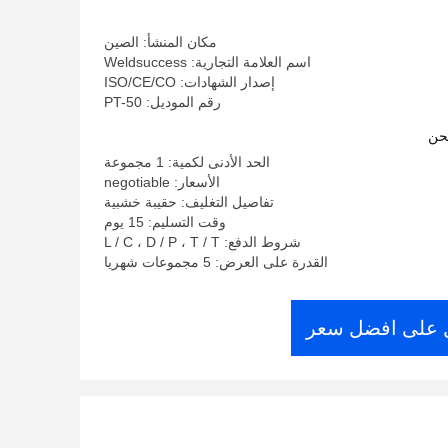
مكان المنشأ: الصين
اسم العلامة التجارية: Weldsuccess
إصدار الشهادات: ISO/CE/CO
رقم الموديل: PT-50
حن
الحد الأدنى لكمية: 1 مجموعة
الأسعار: negotiable
تفاصيل التغليف: حقيبة خشبية
وقت التسليم: 15 يوم
شروط الدفع: L / C ، D / P ، T / T
القدرة على العرض: 5 مجموعات شهريا
على افضل سعر