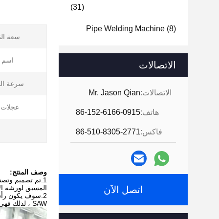
(31)
Pipe Welding Machine
(8)
سعة الت
اسم ا
الاتصالات
سرعة الد
الاتصالات:
Mr. Jason Qian
عجلات د
هاتف:
86-152-6166-0915
فاكس:
86-510-8305-2771
وصف المنتج:
1.تم تصميم وتصن
المسبق لورشة الأ
اتصل الآن
2.سوف يكون رأس 
SAW ، لذلك فهي تتميز بخصائص التشغيل السهل والأداء الموثوق به و مجال التطبيق الواسع.