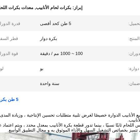
إبراز:
بكرات لحام الأنابيب
,
معدات بكرات اللحام ال
حميل:
5 طن كحد أقصى
قدرة الدورا
لمنتج:
بكرة دوار
قطر السفن
وران:
100 ~ 1000 مم / دقيقة
قوة الدورا
وارة:
بو
لو
ضمان:
سنة واحدة
5 طن بكرة لحام الأنابيب بكرات مع 100 مم / دقيقة معدات أوتوماتيكية
يع الأنابيب الدوارة خصيصًا لغرض تلبية متطلبات تحسين الإنتاجية ، وزيادة المدى 
نابيب.
اللحام ثابتًا نسبيًا ، بينما تدور قطعة بكرة الأنابيب بمعدل محدد ، ويتم اعتماد