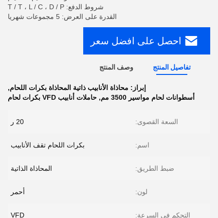
شروط الدفع: T / T ، L / C ، D / P
القدرة على العرض: 5 مجموعات شهريا
احصل على افضل سعر
تفاصيل المنتج
وصف المنتج
إبراز:
محاذاة الأنابيب ذاتية المحاذاة بكرات اللحام
,
أسطوانات لحام مواسير 3500 مم
,
حاملات أنابيب VFD بكرات لحام
السعة القصوى:
20 ر
اسم:
بكرات اللحام تقف الأنابيب
ضبط الطريق:
المحاذاة الذاتية
لون:
أحمر
التحكم في السرعة:
VFD