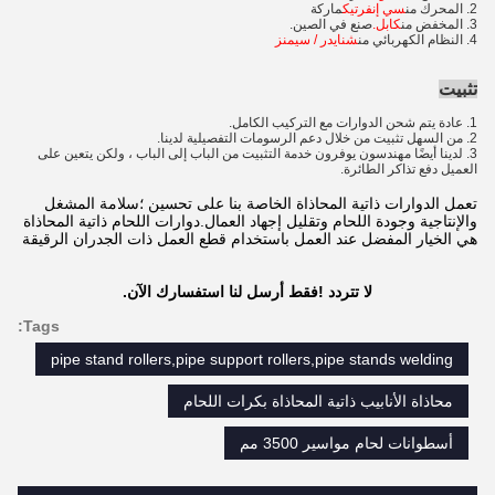
2. المحرك من
سي إنفرتيك
ماركة
3. المخفض من
كابل.
صنع في الصين.
4. النظام الكهربائي من
شنايدر / سيمنز
تثبيت
1. عادة يتم شحن الدوارات مع التركيب الكامل.
2. من السهل تثبيت من خلال دعم الرسومات التفصيلية لدينا.
3. لدينا أيضًا مهندسون يوفرون خدمة التثبيت من الباب إلى الباب ، ولكن يتعين على
العميل دفع تذاكر الطائرة.
تعمل الدوارات ذاتية المحاذاة الخاصة بنا على تحسين ؛سلامة المشغل
والإنتاجية وجودة اللحام وتقليل إجهاد العمال.دوارات اللحام ذاتية المحاذاة
هي الخيار المفضل عند العمل باستخدام قطع العمل ذات الجدران الرقيقة
لا تتردد !فقط أرسل لنا استفسارك الآن.
Tags:
pipe stand rollers,pipe support rollers,pipe stands welding
محاذاة الأنابيب ذاتية المحاذاة بكرات اللحام
أسطوانات لحام مواسير 3500 مم