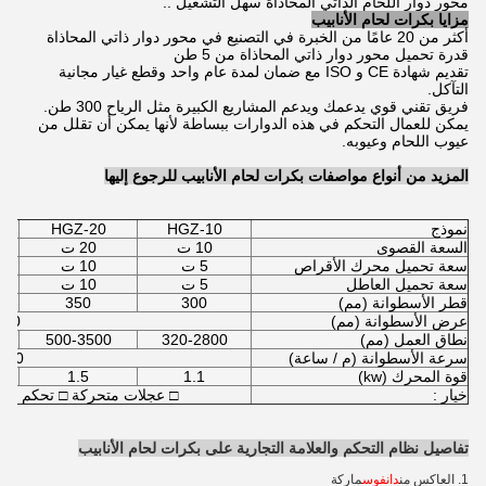
محور دوار اللحام الذاتي المحاذاة سهل التشغيل ..
مزايا بكرات لحام الأنابيب
أكثر من 20 عامًا من الخبرة في التصنيع في محور دوار ذاتي المحاذاة
قدرة تحميل محور دوار ذاتي المحاذاة من 5 طن
تقديم شهادة CE و ISO مع ضمان لمدة عام واحد وقطع غيار مجانية
التآكل.
فريق تقني قوي يدعمك ويدعم المشاريع الكبيرة مثل الرياح 300 طن.
يمكن للعمال التحكم في هذه الدوارات ببساطة لأنها يمكن أن تقلل من
عيوب اللحام وعيوبه.
المزيد من أنواع مواصفات بكرات لحام الأنابيب للرجوع إليها
نموذج
HGZ-10
HGZ-20
السعة القصوى
10 ت
20 ت
سعة تحميل محرك الأقراص
5 ت
10 ت
سعة تحميل العاطل
5 ت
10 ت
قطر الأسطوانة (مم)
300
350
عرض الأسطوانة (مم)
120
نطاق العمل (مم)
320-2800
500-3500
سرعة الأسطوانة (م / ساعة)
-60
قوة المحرك (kw)
1.1
1.5
خيار :
□ عجلات متحركة □ تحكم لاس
تفاصيل نظام التحكم والعلامة التجارية على بكرات لحام الأنابيب
1. العاكس من
دانفوس
ماركة