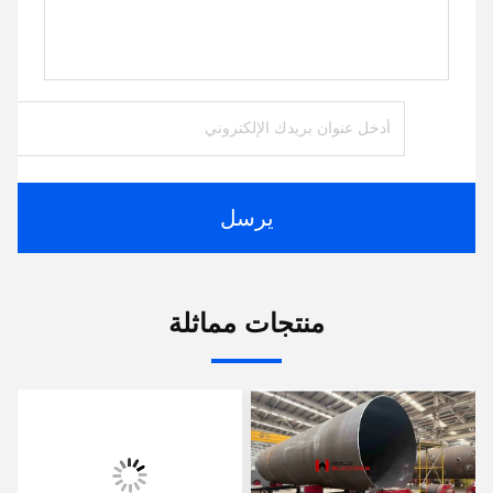
يرسل
منتجات مماثلة