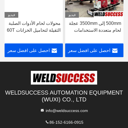
فيديو
فيديو
500mm إلى 3500mm عجلة
محولات لحام الأدوات الصلبة
لحام متعددة الاستخدامات
الثقيلة لتحاميل الخزانات 60T
لحام الخزان
احصل على افضل سعر
احصل على افضل سعر
WELDSUCCESS AUTOMATION EQUIPMENT
(WUXI) CO., LTD
info@weldsuccess.com
86-152-6166-0915