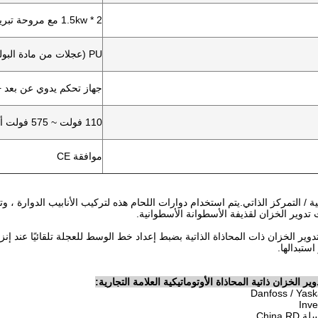
2 * 1.5kw مع مروحة تبريد
PU (عجلات من مادة البولي يوريثين)
جهاز تحكم يدوي عن بعد 
110 فولت ~ 575 فولت أحادي / 3 طور 50/60 هرتز
موافقة CE
تية / التمركز الذاتي.يتم استخدام دوارات اللحام هذه لتركيب الأنابيب الدوارة ، و
تدوير الخزان لقذيفة الأسطوانة الأسطوانية.
ير الخزان ذات المحاذاة الذاتية بضبط إعداد خط الوسط للعجلة تلقائيًا عند إنزا
استبدالها.
ر الخزان ذاتية المحاذاة الأوتوماتيكية العلامة التجارية:
China