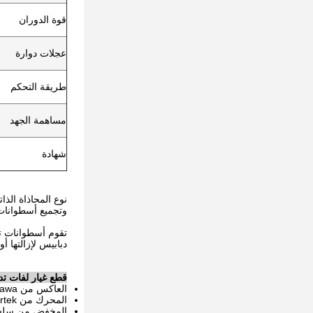
قوة الدوران
عجلات دوارة
طريقة التحكم
مساهمة الجهد
شهادة
نوع المحاذاة الذا
وتجميع أسطوانات 
تقوم أسطوانات تدو
دبابيس لإزالتها أو 
قطع غيار لفات تدوي
العاكس من Danfoss / Yaskawa
المحرك من Invertek
المخفض من سلسلة  RD