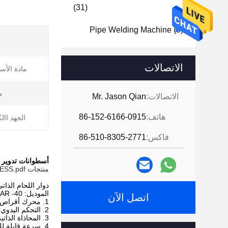
(31)
Pipe Welding Machine
(8)
الاتصالات
مادة الأس
م
الاتصالات:
Mr. Jason Qian
هاتف:
86-152-6166-0915
الجهد اال
فاكس:
86-510-8305-2771
أسطوانات تدوير ا
منتجات WELDSUCCESS.pdf
دوار اللحام الذاتي ا
الموديل: SAR -40
اتصل الآن
1. محرك أقراص واحد ووحدة تباطؤ واحدة مجمعة معًا.
2. التحكم اليدوي عن بعد والتحكم في دواسة القدم.
3. المحاذاة الذاتية لأوعية القطر المختلفة.
4. سرعة قابلة للتعديل ستبليس للجزء مدفوعة.