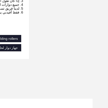
3. إذا كان طول الأنبوب الواحد أكثر من 8 أمتار ، فيجب عليك استخدام أنبوب واحد مزود بوحدة تباطؤ لدعمه.
4. جميع دوارات لحام الأنابيب لديها تصميم وزن يزيد بنسبة 20٪ ، لكننا نقترح استخدامها في نطاقات الأمان.
5. لدينا فريق تسليم قوي ، بما في ذلك الشحن البحري والنقل الجوي.باب إلى باب متاح.
6. فقط أفيدني بمنفذ إزالة الطلبات الخاص بك ثم سنقدم لك سعر CIF النهائي.
lding rollers
جهاز دوار لحا