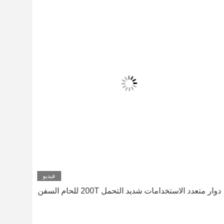
فيديو
دوار متعدد الاستخدامات شديد التحمل 200T للحام السفن
200 طن الدوار لحام تقليدي العمل الثقيل مع عجلات ا