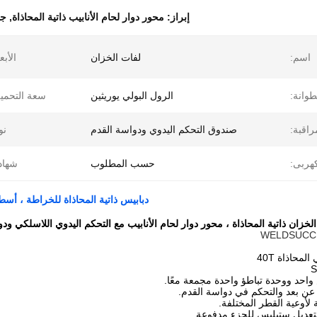
إبراز:
محور دوار لحام الأنابيب ذاتية المحاذاة
,
جه
اسم:
لفات الخزان
الأبع
طوانة:
الرول البولي يوريثين
سعة التحمي
راقبة:
صندوق التحكم اليدوي ودواسة القدم
نو
كهربى:
حسب المطلوب
شهاد
دبابيس ذاتية المحاذاة للخراطة ، أسط
لخزان ذاتية المحاذاة ، محور دوار لحام الأنابيب مع التحكم اليدوي اللاسلكي ود
لمحاذاة 40T