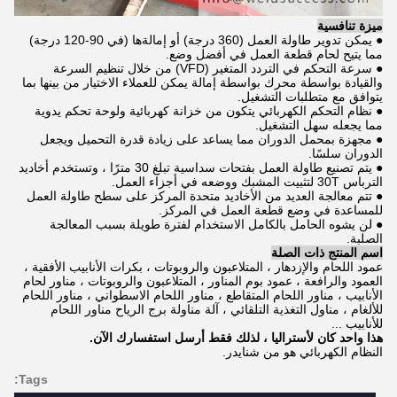
ميزة تنافسية
● يمكن تدوير طاولة العمل (360 درجة) أو إمالةها (في 90-120 درجة)
مما يتيح لحام قطعة العمل في أفضل وضع.
● سرعة التحكم في التردد المتغير (VFD) من خلال تنظيم السرعة
والقيادة بواسطة محرك بواسطة إمالة يمكن للعملاء الاختيار من بينها بما
يتوافق مع متطلبات التشغيل.
● نظام التحكم الكهربائي يتكون من خزانة كهربائية ولوحة تحكم يدوية
مما يجعله سهل التشغيل.
● مجهزة بمحمل الدوران مما يساعد على زيادة قدرة التحميل ويجعل
الدوران سلسًا.
● يتم تصنيع طاولة العمل بفتحات سداسية تبلغ 30 مترًا ، وتستخدم أخاديد
الترباس 30T لتثبيت المشبك ووضعه في أجزاء العمل.
● تتم معالجة العديد من الأخاديد متحدة المركز على سطح طاولة العمل
للمساعدة في وضع قطعة العمل في المركز.
● لن يشوه الحامل بالكامل الاستخدام لفترة طويلة بسبب المعالجة
الصلبة.
اسم المنتج ذات الصلة
عمود اللحام والإزدهار ، المتلاعبون والروبوتات ، بكرات الأنابيب الأفقية ،
العمود والرافعة ، عمود بوم المناور ، المتلاعبون والروبوتات ، مناور لحام
الأنابيب ، مناور اللحام المتقاطع ، مناور اللحام الاسطواني ، مناور اللحام
للألغام ، مناول التغذية التلقائي ، آلة مناولة برج الرياح مناور اللحام
للأنابيب ...
هذا واحد كان لأستراليا ، لذلك فقط أرسل استفسارك الآن.
النظام الكهربائي هو من شنايدر.
Tags: