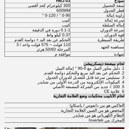
نموذج
HBJ-03
سعة التحميل
300 كيلوجرام كحد أقصى
قطر الجدول
600MM
زاوية إمالة
0-90 ° / 0-120 °
سرعة إمالة
كتيب
إمالة السلطة
كتيب
سرعة الدوران
0.1-1 دورة في الدقيقة
قوة الدوران
0.37 كيلو واط
طريقة السيطرة
التحكم عن بعد اليد + دواسة القدم
110 فولت ~ 575 فولت واحد / 3
مساهمة الجهد
المرحلة 50/60 هرتز
شهادة
موافقة م
لحام ميضعة ديسكريبشن
1. دليل مناور الميل مع 0-90 ° إمالة الميل
2. التحكم عن بعد اليد مربع والتحكم دواسة القدم.
3. ستبليس سرعة قابل للتعديل للدوران الجدول.
4. المكونات الإلكترونية من الدرجة الأولى من شنايدر.
5. 100 ٪ جديد من الشركة المصنعة الأصلي
6. علامة CE
لحام الأنابيب محكمات وضع العلامة التجارية
العاكس هو من دانفوس / ياسكاوا
المخفض هو من الصين العلامة التجارية
النظام الكهربائي هو من شنايدر.
المحرك من Invertek