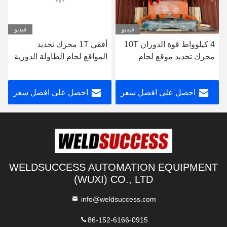
فيديو
فيديو
4 كيلوواط قوة الدوران 10T
أفقي 1T محرك تحديد
محرك تحديد موقع لحام
المواقع لحام الطاولة الدورية
لقطع العمل الكبيرة
الزرقاء محرك تحديد المواقع
لحام
احصل على افضل سعر
احصل على افضل سعر
WELDSUCCESS AUTOMATION EQUIPMENT
(WUXI) CO., LTD
info@weldsuccess.com
86-152-6166-0915