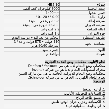
نموذج
HBJ-30
سعة التحميل
3000 كيلوجرام كحد أقصى
قطر الجدول
1400mm
زاوية إمالة
0-90 ° / 0-120 °
سرعة إمالة
0.23 دورة في الدقيقة
سرعة الدوران
0.05-0.5 دورة في الدقيقة
إمالة السلطة
2.2 كيلو واط
قوة الدوران
1.5 كيلو واط
طريقة السيطرة
التحكم عن بعد اليد + دواسة القدم
110 فولت ~ 575 فولت واحد / 3
مساهمة الجهد
المرحلة 50/60 هرتز
اللون
أحمر / أسود
شهادة
موافقة م
لحام الأنابيب محكمات وضع العلامة التجارية
محكمات وضع اللحام لدينا هي من Danfoss / Yaskawa
محرك أسطوانات اللحام لدينا هو من شركة Invertek
محكمات وضع اللحام الدورانية الخاصة بنا هي من ماركة الصين
نظام اللحام الكهربائي الخاص بنا من شركة Schneider.
الوضعية:
1. أوعية الضغط
2. الصناعات التحويلية الأنابيب
3. تصنيع طاقة الرياح
4. الكيميائية وخزان خزان الوقود تلفيق
5. أي وظيفة أسطوانية ثقيلة