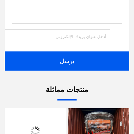
يرسل
منتجات مماثلة