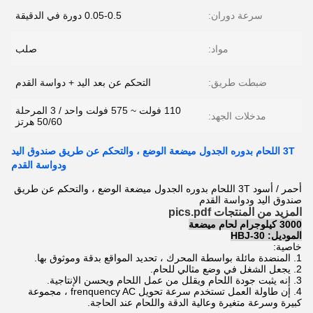
سرعة دوران:
0.05-0.5 دورة في الدقيقة
مواد:
صلب
ضبطت طريق:
التحكم عن بعد اليد + دواسة القدم
110 فولت ~ 575 فولت واحد / 3 المرحلة
مدخلات الجهد:
50/60 هرتز
3T اللحام بدوره الجدول ميضعة الوضع ، والتحكم عن طريق صندوق اليد
ودواسة القدم
أحمر / أسود 3T اللحام بدوره الجدول ميضعة الوضع ، والتحكم عن طريق
صندوق اليد ودواسة القدم
المزيد من المنتجات pics.pdf
3000 كيلوجرام لحام ميضعة
الموديل: HBJ-30
خاصية:
1. المنضدة مائلة بواسطة المحرك ، تحديد المواقع بدقة وموثوق بها.
2. يجعل الشغل في وضع مثالي للحام.
3. إنه يثبت جودة اللحام ويقلل من عمل اللحام ويحسن الإنتاجية.
4. إن طاولة العمل تستخدم سرعة تحويل frenquency AC ، مجموعة
كبيرة وسرعة متغيرة وعالية الدقة واللحام عند الحاجة.