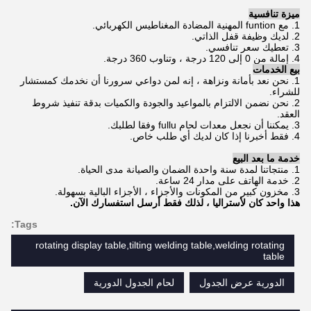
ميزة تنافسية
1. مع funtion المهنية المضادة المغناطيس الكهربائي.
2. لديك وظيفة قفل الذاتي.
3. تعطيك سعر تنافسي.
4. إمالة من 0 إلى 120 درجة ، وتناوب 360 درجة.
بيع الخدمات
1. نحن نعد بأمانة ونزاهة ، إنه لمن دواعي سرورنا أن نخدمك كمستشار
للشراء.
2. نحن نضمن الالتزام بالمواعيد والجودة والكميات بدقة تنفيذ شروط
العقد.
3. يمكننا أن نجعل معدات لحام fullu وفقا لطلبك.
4. فقط أخبرنا إذا كان لديك أي طلب خاص.
خدمة ما بعد البيع
1. منتجاتنا لمدة سنة واحدة الضمان والصيانة مدى الحياة.
2. خدمة الهاتف على مدار 24 ساعة.
3. مخزون كبير من المكونات والأجزاء ، الأجزاء البالية بسهولة.
هذا واحد كان لأستراليا ، لذلك فقط أرسل استفسارك الآن.
Tags:
rotating display table,tilting welding table,welding rotating
table
الدورية عرض الجدول
لحام الجدول الدورية