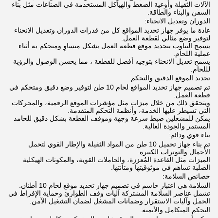
الآلات الثقيلة وأوعية الضغط والهياكل المستخدمة في الصناعات مثل بناء
السفن والبناء والطاقة.
الدوران وتعديل الانحناء:
عادة ما يوفر جهاز تحديد المواقع كل من قدرات الدوران وتعديل الانحناء
لتوفير وضع مثالي لقطعة العمل.
يسمح التناوب بتحديد موقع قطعة العمل بشكل متساوٍ ومتحكم به أثناء
عملية اللحام.
يسمح تعديل الانحناء بتوجيه أفضل للقطعة ، مما يحسن الوصول والرؤية
لللحام.
تحديد الموقع الدقيق والتحكم
تم تصميم جهاز تحديد المواقع لحام 10 طن لتوفير وضع دقيق ومتحكم في
قطعة العمل.
ويتحقق ذلك من خلال ميزات مثل مؤشرات الموقع الرقمية، والمحركات
التي تسيطر عليها الخدمة، وأنظمة التحكم المتقدمة.
يمكن للمشغلين ضبط سرعة وجهة وموقف القطعة بشكل دقيق للحامد
المستمر والجودة العالية.
بناء قوي ودائم:
تم بناء جهاز تحميل 10 طن من المواد الثقيلة والإطار القوي لتحمل
الأحمال والتوترات الكبيرة.
الميزات مثل القاعدة المُعززة، والحاملات القوية، والمكونات الهيكلية
الصلبة تساهم في موثوقيتها ومتانتها.
خصائص السلامة:
السلامة هي اعتبار حاسم في تصميم جهاز تحديد موقع لحام 10 أطنان.
تشمل عناصر السلامة المشتركة آليات وقف الطوارئ وحماية الإفراط في
الحمل وآليات الاستقرار وضمانات المشغل لضمان التشغيل الآمن.
التحكم المتكامل والأتمتة: