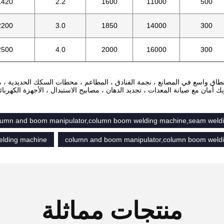
1420
2.2
1600
11000
500
2200
3.0
1850
14000
300
2500
4.0
2000
16000
300
lumn and boom manipulator,column boom welding machine,seam weld
lding machine
column and boom manipulator,column boom weld
منتجات مماثلة