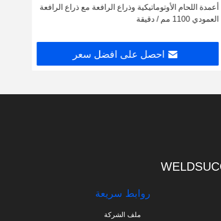
أعمدة اللحام الأوتوماتيكية وذراع الرافعة مع ذراع الرافعة
العمودي 1100 مم / دقيقة
لخزا
احصل على افضل سعر
WELDSUCC
روابط سريعة
ملف الشركة