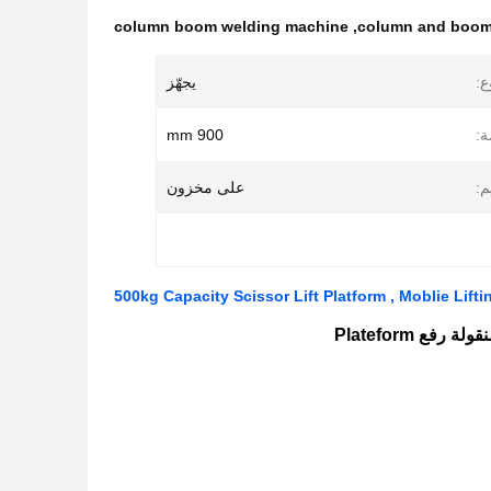
column boom welding machine
,
column and boom
ع:
يجهّز
ة:
900 mm
م:
على مخزون
500kg Capacity Scissor Lift Platform , Moblie Lifti