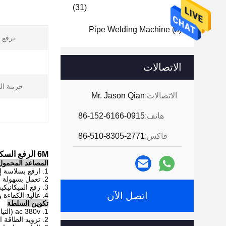
(31)
Pipe Welding Machine
(8)
يرفع إ
الاتصالات
حزمة ال
الاتصالات:
Mr. Jason Qian
هاتف:
86-152-6166-0915
فاكس:
86-510-8305-2771
6M الرفع السكتة الدماغية مع 500KG القدرات مقص منصة رفع المتلاعبين لحام ، المنقولة رفع Plateform
المصاعد المحمول
1. ارفع بسلاسة إلى أعلى وأسفل.
2. تعمل بسهولة مع مربع التحكم اليد.
3. رفع الميكانيكيه والدليل المنقولة يدويا.
اتصل الآن
4. عالية الكفاءة والجودة العالية.
تكوين السلطة
1. ac 380v (التيار الكهربائي الصناعي العادي)
2. تزويد الطاقة المدنية AC220V (اختياري)