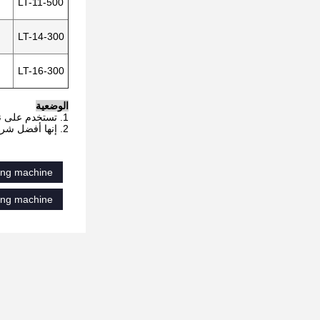
LT-11-500
LT-14-300
LT-16-300
الوضعية
1. تستخدم على نطاق واسع في المصانع ، نجمة الفنادق ، المطاعم ، محطات السكك الحديدية ، مسارح المطارات ، قاعات المعارض وغيرها من الأماكن.
2. إنها أفضل شريك أمان مع صيانة المعدات ، تجديد الدهان ، مصابيح الاستبدال ، الأجهزة الكهربائية ، التنظيف والصيانة وغيرها من الاستخدامات.
ing machine
ing machine