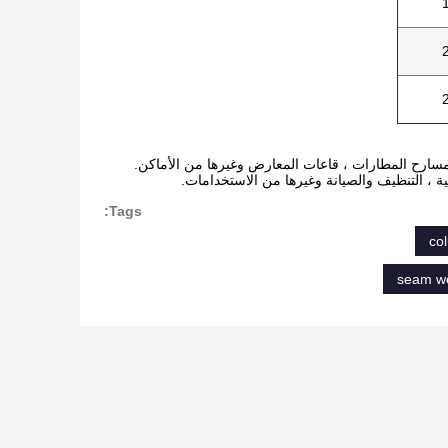
Tags:
co
seam we