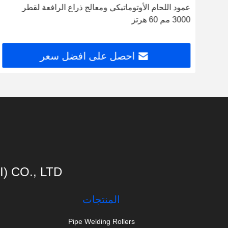
أوعية
عمود اللحام الأوتوماتيكي ومعالج ذراع الرافعة لقطر
3000 مم 60 هرتز
احصل على افضل سعر
 CO., LTD
المنتجات
Pipe Welding Rollers