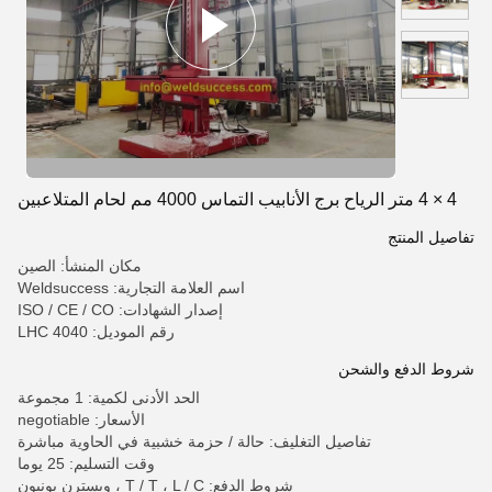
4 × 4 متر الرياح برج الأنابيب التماس 4000 مم لحام المتلاعبين
تفاصيل المنتج
مكان المنشأ: الصين
اسم العلامة التجارية: Weldsuccess
إصدار الشهادات: ISO / CE / CO
رقم الموديل: LHC 4040
شروط الدفع والشحن
الحد الأدنى لكمية: 1 مجموعة
الأسعار: negotiable
تفاصيل التغليف: حالة / حزمة خشبية في الحاوية مباشرة
وقت التسليم: 25 يوما
شروط الدفع: T / T ، L / C ، ويسترن يونيون