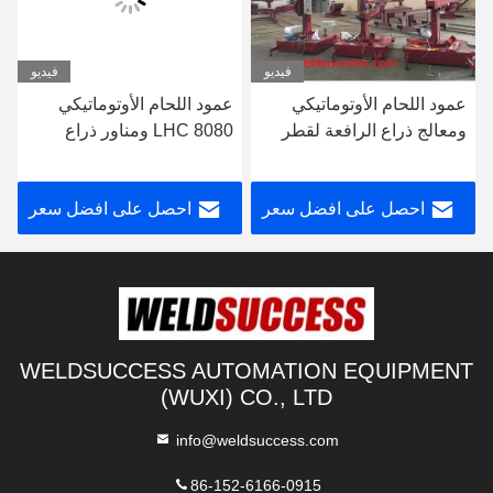
فيديو
فيديو
عمود اللحام الأوتوماتيكي
عمود اللحام الأوتوماتيكي
ومعالج ذراع الرافعة لقطر
LHC 8080 ومناور ذراع
3000 مم 60 هرتز
الرافعة لقطر 8000 مم
احصل على افضل سعر
احصل على افضل سعر
WELDSUCCESS AUTOMATION EQUIPMENT
(WUXI) CO., LTD
info@weldsuccess.com
86-152-6166-0915