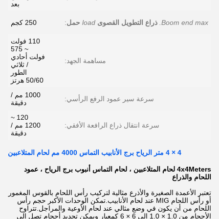
بعد
Boom end max.
ذراع التطويل القصوى
load
حمل
:
250 كجم
110 فولت
~ 575
فولت أحادي
مساهمة الجهد:
/ ثلاثي
الطور
50/60 هرتز
1000 مم /
سرعة سير عمود الرفع الرأسي:
دقيقة
120 ~
سرعة انتقال ذراع الرافعة الأفقي:
1200 مم /
دقيقة
4 × 4 متر الرياح برج الأنابيب التماس 4000 مم لحام المتلاعبين
4x4Meters لحام المتلاعبين ، لحام التماس أنبوب برج الرياح ، عمود
اللحام والذراع
تعتبر الأعمدة الصغيرة والأذرع مثالية لتركيب رأس اللحام بالقوس المغمور
أو رأس اللحام MIG عند لحام الأنابيب.تمكن الوحدات الأكبر حجم رأس
اللحام من أن يكون في وضع مثالي عند لحام الأوعية والمراجل.تتراوح
الأحجام من 1.0 × 1.0 إلى 6 × 6 كمعيار ويمكن تحديد أحجام تصل إلى