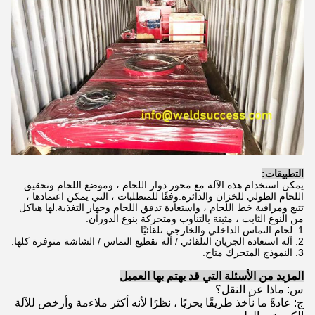
التطبيقات:
يمكن استخدام هذه الآلة مع محور دوار اللحام ، وموضع اللحام وتحقيق
اللحام الطولي للخزان والدائرة.وفقًا للمتطلبات ، التي يمكن اعتمادها ،
تتبع ومراقبة خط اللحام ، واستعادة تدفق اللحام وجهاز التغذية.لها هياكل
من النوع الثابت ، مثبتة بالتناوب ومتحركة بنوع الدوران.
1. لحام التماس الداخلي والخارجي تلقائيًا.
2. آلة استعادة الجريان التلقائي / آلة تقطيع التماس / الشاشة متوفرة كلها.
3. النموذج المتحرك متاح.
المزيد من الأسئلة التي قد يهتم بها العميل
س: ماذا عن النقل؟
ج: عادةً ما نأخذ طريقًا بحريًا ، نظرًا لأنه أكثر ملاءمة وأرخص للآلة