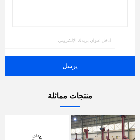
يرسل
منتجات مماثلة