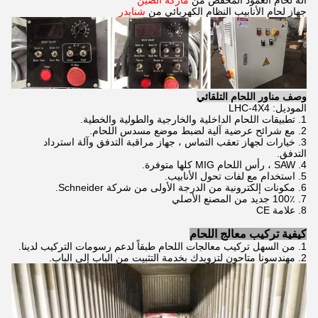
آلة لحام العمود المخفض من
ماركة الصين
جهاز لحام الأنابيب النظام الكهربائي من
شنايدر
وصف مناور اللحام التلقائي
الموديل: LHC-4X4
1. تطبيقات اللحام الداخلية والخارجية والطولية والخطية.
2. مع شرائح عرضية آلية لضبط موضع مسدس اللحام.
3. خيارات لجهاز تعقب التماس ، جهاز مراقبة التدفق وآلة استرداد
التدفق.
4. SAW ، رأس اللحام MIG كلها متوفرة.
5. استخدام مع لفات تحول الأنابيب.
6. مكونات إلكترونية من الدرجة الأولى من شركة Schneider.
7. 100٪ جديد من المصنع الأصلي
8. علامة CE
كيفية تركيب معالج اللحام
1. من السهل تركيب معالجات اللحام طبقاً لدعم رسومات التركيب لدينا.
2. مهندسونا متاحون لتزويدك بخدمة التثبيت من الباب إلى الباب.