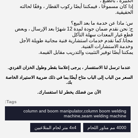
الكبيرة ، بالطبع ،
إذا كان مسموحًا ، فيمكننا أيضًا ركوب القطار ، وفقًا لحالته
الحقيقية.
س: ماذا عن خدمة ما بعد البيع؟
ج: نحن نقدم ضمان جودة لمدة 12 شهرًا بعد الإرسال ، وبعض
قطع غيار المعدات سهلة التآكل
مجانا.كما نقدم خدمات استشارية فنية مجانية طويلة الأجل
وخدمة الاستشارات الفنية.
يمكننا أيضًا توفير التثبيت والتدريب مقابل القيمة.
عندما ترسل لنا الاستفسار ، يرجى إعلامنا بقطر وطول الخزان الفردي.
السعر من الباب إلى الباب متاح أيضًا.بما في ذلك ضريبة الاستيراد الخاصة
بك.
الآن من فضلك يخطر لنا استفسارك.
Tags:
column and boom manipulator,column boom welding
machine,seam welding machine
4000 مم مناور اللحام
4x4 متر لحام المتلاعبين