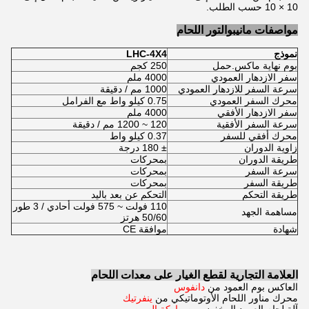
10 × 10 حسب الطلب.
مواصفات مانيبوالتور اللحام
نموذج
LHC-4X4
بوم نهاية ماكس.حمل
250 كجم
سفر الازدهار العمودي
4000 ملم
سرعة السفر للازدهار العمودي
1000 مم / دقيقة
محرك السفر العمودي
0.75 كيلو واط مع الفرامل
سفر الازدهار الأفقي
4000 ملم
سرعة السفر الأفقية
120 ~ 1200 مم / دقيقة
محرك أفقي للسفر
0.37 كيلو واط
زاوية الدوران
± 180 درجة
طريقة الدوران
بمحركات
سرعة السفر
بمحركات
طريقة السفر
بمحركات
طريقة التحكم
التحكم عن بعد باليد
110 فولت ~ 575 فولت أحادي / 3 طور
مساهمة الجهد
50/60 هرتز
شهادة
موافقة CE
العلامة التجارية لقطع الغيار على معدات اللحام
العاكس بوم العمود من
دانفوس
محرك مناور اللحام الأوتوماتيكي من
ينفرتيك