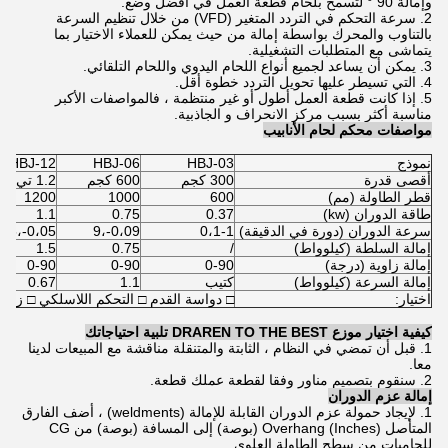
وإمالة 90 ° لتسمح بلحام قطعة العمل في أفضل وضع.
2. سرعة التحكم في التردد المتغير (VFD) من خلال تنظيم السرعة
بالتناوب والمحرك بواسطة إمالة من حيث يمكن للعملاء الاختيار بما
يتماشى مع المتطلبات التشغيلية.
3. يمكن أن يساعد لجميع أنواع اللحام اليدوي واللحام التلقائي.
4. التي تسيطر عليها تحويل التردد خطوة أقل.
5. إذا كانت قطعة العمل أطول أو غير منتظمة ، فالمواصفات الأكبر
مناسبة أكثر بسبب مركز الانحراف و الجاذبية.
مواصفات محكم لحام الأنابيب
نموذج
HBJ-03
HBJ-06
HBJ-12
أقصى قدرة
300 كجم
600 كجم
1.2 تي
قطر الطاولة (مم)
600
1000
1200
طاقة الدوران (kw)
0.37
0.75
1.1
سرعة الدوران (دورة في الدقيقة)
0،1-1
0،09-،9
0،05-،5
إمالة السلطة (كيلوواط)
/
0.75
1.5
إمالة زاوية (درجة)
0-90
0-90
0-90
إمالة السرعة (كيلوواط)
كتيب
1.1
0.67
اختيار:
□ دواسة القدم □ التحكم اللاسلكي □ زاوية مائ
كيفية اختيار موزع DRAREN TO THE BEST تلبية احتياجاتك
1. قبل أن تمضي في النظام ، الثابتة والمتنقلة مناقشة مع المبيعات لدينا
معا.
2. سنقوم بتصميم مناور وفقا لقطعة عملك قطعة.
إمالة عزم الدوران
1. لإيجاد حمولة عزم الدوران القابلة للإمالة (weldments) ، أضف الفارق
المتأصل (Inches) Overhang (بوصة) إلى المسافة (بوصة) من CG
للحاميات من سطح الطاولة العلوي.