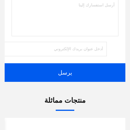
يرسل
منتجات مماثلة