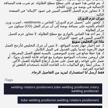
2. يتم قياس هذا عمودي على سطح سطح الطاولة. ثم ضرب هذه المسافة
الإجمالية في بوصة من وزن اللحام.
3. لا تتجاوز عزم الحمل الأقصى المبين في عمود "الإمالة" في الصفحة
التالية.
دوران عزم الدوران
1. للعثور على "تحميل عزم الدوران" الخاص بـ weldments ، اضرب وزن
اللحام بالجنيه على مسافة بوصة إلى أن مركز الثقل (CG) سيكون من
مركز الطاولة.
2. يتم أخذ هذا القياس بالتوازي مع سطح الطاولة. لا تتجاوز عزم الحمل
الأقصى المبين في عمود "الدوران".
ماذا عن التخليص سوينغ
1. عند اختيار جهاز تحديد المواقع ، لا تنس أن تترك التخليص لتأرجح العمل
فوق الأرضية عندما يكون الجدول في الميل الكامل.
2. هذا خطأ شائع في تحديد الموضعين. بالنسبة لقطع العمل المفرطة ،
فإن أروشن محددات المواضع متوفرة مع قواعد قابلة للتعديل يدويًا ، أو
تعمل على قواعد رفع تعمل على تعديل ارتفاع الطاولة للعمل الأكبر.
3. يمكن أيضًا رفع الماكينات ذات القاعدة الثابتة باستخدام الناهض أو
القاعدة الفرعية.
فقط أرسل لنا استفسارك لمزيد من التفاصيل الرجاء.
Tags:
welding rotators positioners,tube welding positioner,rotary
welding positioner
tube welding positioner,welding rotators positioners