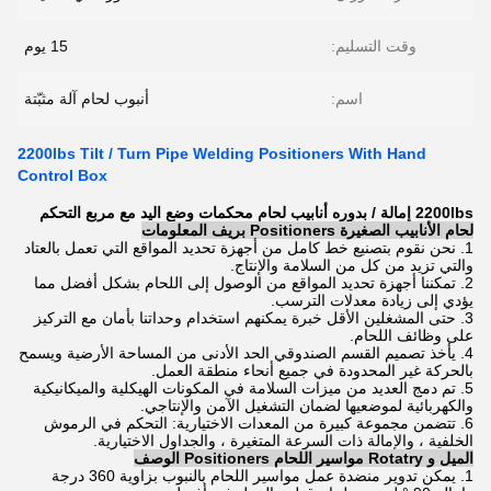
وقت التسليم:
15 يوم
اسم:
أنبوب لحام آلة مثبّتة
2200lbs Tilt / Turn Pipe Welding Positioners With Hand
Control Box
2200lbs إمالة / بدوره أنابيب لحام محكمات وضع اليد مع مربع التحكم
لحام الأنابيب الصغيرة Positioners بريف المعلومات
1. نحن نقوم بتصنيع خط كامل من أجهزة تحديد المواقع التي تعمل بالعتاد
والتي تزيد من كل من السلامة والإنتاج.
2. تمكننا أجهزة تحديد المواقع من الوصول إلى اللحام بشكل أفضل مما
يؤدي إلى زيادة معدلات الترسب.
3. حتى المشغلين الأقل خبرة يمكنهم استخدام وحداتنا بأمان مع التركيز
على وظائف اللحام.
4. يأخذ تصميم القسم الصندوقي الحد الأدنى من المساحة الأرضية ويسمح
بالحركة غير المحدودة في جميع أنحاء منطقة العمل.
5. تم دمج العديد من ميزات السلامة في المكونات الهيكلية والميكانيكية
والكهربائية لموضعيها لضمان التشغيل الآمن والإنتاجي.
6. تتضمن مجموعة كبيرة من المعدات الاختيارية: التحكم في الرموش
الخلفية ، والإمالة ذات السرعة المتغيرة ، والجداول الاختيارية.
الميل و Rotatry مواسير اللحام Positioners الوصف
1. يمكن تدوير منضدة عمل مواسير اللحام بالنبوب بزاوية 360 درجة