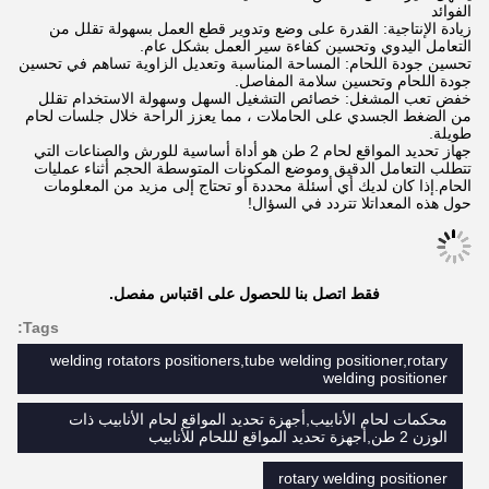
الفوائد
زيادة الإنتاجية: القدرة على وضع وتدوير قطع العمل بسهولة تقلل من
التعامل اليدوي وتحسين كفاءة سير العمل بشكل عام.
تحسين جودة اللحام: المساحة المناسبة وتعديل الزاوية تساهم في تحسين
جودة اللحام وتحسين سلامة المفاصل.
خفض تعب المشغل: خصائص التشغيل السهل وسهولة الاستخدام تقلل
من الضغط الجسدي على الحاملات ، مما يعزز الراحة خلال جلسات لحام
طويلة.
جهاز تحديد المواقع لحام 2 طن هو أداة أساسية للورش والصناعات التي
تتطلب التعامل الدقيق وموضع المكونات المتوسطة الحجم أثناء عمليات
الحام.إذا كان لديك أي أسئلة محددة أو تحتاج إلى مزيد من المعلومات
حول هذه المعداتلا تتردد في السؤال!
فقط اتصل بنا للحصول على اقتباس مفصل.
Tags:
welding rotators positioners,tube welding positioner,rotary
welding positioner
محكمات لحام الأنابيب,أجهزة تحديد المواقع لحام الأنابيب ذات
الوزن 2 طن,أجهزة تحديد المواقع لللحام للأنابيب
rotary welding positioner