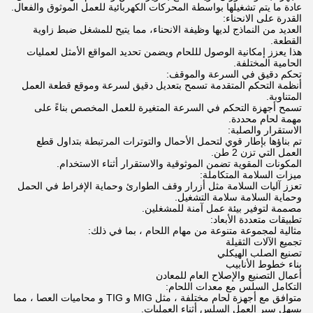
عادة ما يتم تشغيلها بواسطة المحركات الكهربائية للعمل الموثوق والفعال.
القدرة على الانحناء:
العديد من النماذج لديها وظيفة الانحناء، مما يتيح للمشغل ضبط زاوية
القطعة.
هذا يعزز إمكانية الوصول لللحام ويضمن تحديد المواقع الأمثل لعمليات
الحامية المختلفة.
تحكم دقيق في السرعة والموقف:
أنظمة التحكم المتقدمة تسمح بتعديل دقيق لسرعة وموقع قطعة العمل
المتناوبة.
تسمح أجهزة التحكم في السرعة المتغيرة للعمل المخصص بناءً على
مهمة لحام محددة.
الاستقرار والصلبة:
تم بناؤها بإطار قوي لتحمل الأحمال والتوترات المرتبطة بتداول قطع
العمل التي تزن 2 طن.
المكونات المقوية تضمن الموثوقية والاستقرار أثناء الاستخدام.
ميزات السلامة المتكاملة:
تعزز آليات السلامة مثل أزرار وقف الطوارئ وحماية الإفراط في الحمل
وحماية السلامة سلامة التشغيل.
مصممة لتوفير بيئة عمل آمنة للمشغلين.
تطبيقات متعددة الأبعاد:
مثالية لمجموعة متنوعة من مهام اللحام ، بما في ذلك:
تجميع الآلات الثقيلة
تصنيع الصلب الهيكلي
بناء خطوط الأنابيب
أعمال التصنيع والإصلاح العام للمعادن
التكامل السلس مع معدات اللحام:
متوافق مع أجهزة لحام مختلفة ، مثل MIG و TIG و محاميات العصا ، مما
يسهل سير العمل السلس أثناء العمليات.