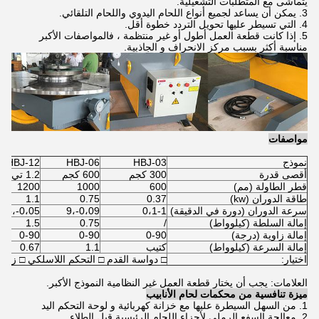
يتماشى مع المتطلبات التشغيلية.
3. يمكن أن يساعد لجميع أنواع اللحام اليدوي واللحام التلقائي.
4. التي تسيطر عليها تحويل التردد خطوة أقل.
5. إذا كانت قطعة العمل أطول أو غير منتظمة ، فالمواصفات الأكبر
مناسبة أكثر بسبب مركز الانحراف و الجاذبية.
مواصفات
نموذج
HBJ-03
HBJ-06
HBJ-12
أقصى قدرة
300 كجم
600 كجم
1.2 تي
قطر الطاولة (مم)
600
1000
1200
طاقة الدوران (kw)
0.37
0.75
1.1
سرعة الدوران (دورة في الدقيقة)
0،1-1
0،09-،9
0،05-،5
إمالة السلطة (كيلوواط)
/
0.75
1.5
إمالة زاوية (درجة)
0-90
0-90
0-90
إمالة السرعة (كيلوواط)
كتيب
1.1
0.67
اختيار:
□ دواسة القدم □ التحكم اللاسلكي □ زاوية مائ
العلامات: يجب أن يختار قطعة العمل غير النظامية النموذج الأكبر.
ميزة تنافسية من محكمات لحام الأنابيب
1. من السهل السيطرة عليها مع خزانة كهربائية و لوحة التحكم اليد
2. معالجة السفع الرملي لأجزاء اللحام الرئيسية قبل الطلاء