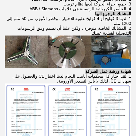
3. جميع أجزاء الحركة لديها نظام تزييت
4. العناصر الكهربائية الرئيسية هي علامات ABB / Siemens
المشابك للرجوع اليها
1. لدينا 3 كوابح أو 4 كوابخ علوية للاختيار ، وقطر الأنبوب من 50 ملم إلى
1200 ملم.
2. المشابك الخاصة متوفرة ، ولكن علينا أن نصمم وفق الرسومات
التفصيلية لقطعة عملك.
شهادة ورشة عمل الشركة
1. لقد اجتاز كل محكمات أنابيب اللحام لدينا اختبار CE والحصول على
شهادات CE. لذلك لا بأس لتصدير الأوروبية.