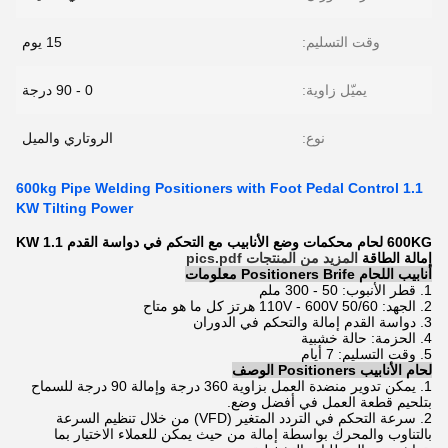
وقت التسليم:
15 يوم
يميّل زاوية:
0 - 90 درجة
نوع:
الروتاري والميل
600kg Pipe Welding Positioners with Foot Pedal Control 1.1
KW Tilting Power
600KG لحام محكمات وضع الأنابيب مع التحكم في دواسة القدم 1.1 KW
إمالة الطاقة
المزيد من المنتجات pics.pdf
أنابيب اللحام Positioners Brife معلومات
1. قطر الأنبوب: 50 - 300 ملم
2. الجهد: 110V - 600V 50/60 هرتز كل ما هو متاح
3. دواسة القدم إمالة والتحكم في الدوران
4. الحزمة: حالة خشبية
5. وقت التسليم: 7 أيام
لحام الأنابيب Positioners الوصف
1. يمكن تدوير منضدة العمل بزاوية 360 درجة وإمالة 90 درجة للسماح
بتلحيم قطعة العمل في أفضل وضع.
2. سرعة التحكم في التردد المتغير (VFD) من خلال تنظيم السرعة
بالتناوب والمحرك بواسطة إمالة من حيث يمكن للعملاء الاختيار بما