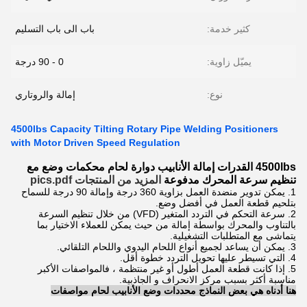
كثير خدمة:
باب الى باب التسليم
يميّل زاوية:
0 - 90 درجة
نوع:
إمالة والروتاري
4500lbs Capacity Tilting Rotary Pipe Welding Positioners
with Motor Driven Speed Regulation
4500lbs القدرات إمالة الأنابيب دوارة لحام محكمات وضع مع
تنظيم سرعة المحرك مدفوعة
المزيد من المنتجات pics.pdf
1. يمكن تدوير منضدة العمل بزاوية 360 درجة وإمالة 90 درجة للسماح
بتلحيم قطعة العمل في أفضل وضع.
2. سرعة التحكم في التردد المتغير (VFD) من خلال تنظيم السرعة
بالتناوب والمحرك بواسطة إمالة من حيث يمكن للعملاء الاختيار بما
يتماشى مع المتطلبات التشغيلية.
3. يمكن أن يساعد لجميع أنواع اللحام اليدوي واللحام التلقائي.
4. التي تسيطر عليها تحويل التردد خطوة أقل.
5. إذا كانت قطعة العمل أطول أو غير منتظمة ، فالمواصفات الأكبر
مناسبة أكثر بسبب مركز الانحراف و الجاذبية.
هنا أدناه هي بعض النماذج محددات وضع الأنابيب لحام مواصفات