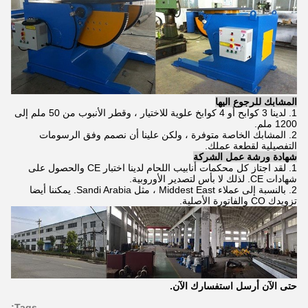
المشابك للرجوع اليها
1. لدينا 3 كوابح أو 4 كوابخ علوية للاختيار ، وقطر الأنبوب من 50 ملم إلى
1200 ملم.
2. المشابك الخاصة متوفرة ، ولكن علينا أن نصمم وفق الرسومات
التفصيلية لقطعة عملك.
شهادة ورشة عمل الشركة
1. لقد اجتاز كل محكمات أنابيب اللحام لدينا اختبار CE والحصول على
شهادات CE. لذلك لا بأس لتصدير الأوروبية.
2. بالنسبة إلى عملاء Middest East ، مثل Sandi Arabia. يمكننا أيضا
تزويدك CO والفاتورة الأصلية.
حتى الآن أرسل استفسارك الآن.
Tags: