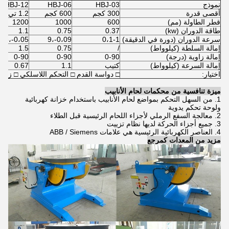
نموذج
HBJ-03
HBJ-06
HBJ-12
أقصى قدرة
300 كجم
600 كجم
1.2 تي
قطر الطاولة (مم)
600
1000
1200
طاقة الدوران (kw)
0.37
0.75
1.1
سرعة الدوران (دورة في الدقيقة)
0،1-1
0،09-،9
0،05-،5
إمالة السلطة (كيلوواط)
/
0.75
1.5
إمالة زاوية (درجة)
0-90
0-90
0-90
إمالة السرعة (كيلوواط)
كتيب
1.1
0.67
اختيار:
□ دواسة القدم □ التحكم اللاسلكي □ زاوية مائ
ميزة تنافسية من محكمات لحام الأنابيب
1. من السهل التحكم بمواضع لحام الأنابيب باستخدام خزانة كهربائية
ولوحة تحكم يدوية
2. معالجة السفع الرملي لأجزاء اللحام الرئيسية قبل الطلاء
3. جميع أجزاء الحركة لديها نظام تزييت
4. العناصر الكهربائية الرئيسية هي علامات ABB / Siemens
مزيد من المعدات كمرجع