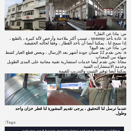
س: ماذا عن النقل؟
a: عادة نأخذ seaway ، تسبب أكثر ملاءمة وأرخص لآلة كبيرة ، بالطبع ،
إذا سمح لنا ، يمكننا أيضا أن نأخذ القطار ، وفقا لحالته الحقيقية.
س: ماذا عن بعد البيع؟
a: نحن نقدم 12 ضمان جودة أشهر بعد الإرسال ، وبعض قطع الغيار كشط
سهلة من المعدات
مجانا. نحن نقدم أيضا خدمات استشارية تقنية مجانية على المدى الطويل
وخدمة الاستشارات الفنية.
يمكننا أيضا توفير التثبيت والتدريب للقيمة.
عندما ترسل لنا التحقيق ، يرجى تقديم المشورة لنا قطر خزان واحد
وطول.
Tags: