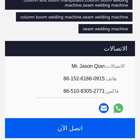
column and boom manipulator,column boom welding
machine,seam welding machine
column boom welding machine,seam welding machine
seam welding machine
الاتصالات
الاتصالات:
Mr. Jason Qian
هاتف:
86-152-6166-0915
فاكس:
86-510-8305-2771
اتصل الآن