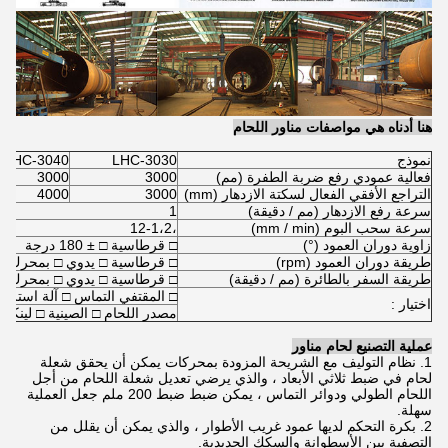
هنا أدناه هي مواصفات مناور اللحام
نموذج
LHC-3030
LHC-3040
فعالية عمودي رفع ضربة الطفرة (مم)
3000
3000
التراجع الأفقي الفعال لسكتة الازدهار (mm)
3000
4000
سرعة رفع الازدهار (مم / دقيقة)
1
سرعة سحب البوم (mm / min)
،12-1،2
زاوية دوران العمود (°)
□ قرطاسية □ ± 180 درجة
طريقة دوران العمود (rpm)
□ قرطاسية □ يدوي □ بمحرك (0.1)
طريقة السفر بالطائرة (مم / دقيقة)
□ قرطاسية □ يدوي □ بمحرك (1.5 / 3)
□ المقتفي التماس □ آلة استرداد
اختيار :
مصدر اللحام □ الصينية □ لينكولن
عملية التصنيع لحام مناور
1. نظام التوليف مع الشريحة المزودة بمحركات يمكن أن يحقق شعلة
لحام في ضبط ثلاثي الأبعاد ، والذي يرضي تعديل شعلة اللحام من أجل
اللحام الطولي ودوائر التماس ، يمكن ضبط ضبط 200 ملم جعل العملية
سهلة.
2. بكرة التحكم لديها عمود غريب الأطوار ، والذي يمكن أن يقلل من
التصفية بين الأسطوانة والسكك الحديدية.