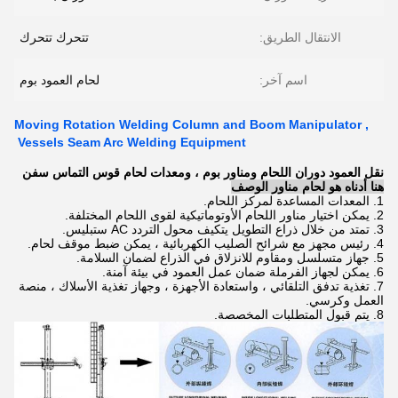
الانتقال الطريق:
تتحرك تتحرك
اسم آخر:
لحام العمود بوم
Moving Rotation Welding Column and Boom Manipulator ,
Vessels Seam Arc Welding Equipment
نقل العمود دوران اللحام ومناور بوم ، ومعدات لحام قوس التماس سفن
هنا أدناه هو لحام مناور الوصف
1. المعدات المساعدة لمركز اللحام.
2. يمكن اختيار مناور اللحام الأوتوماتيكية لقوى اللحام المختلفة.
3. تمتد من خلال ذراع التطويل يتكيف محول التردد AC ستبليس.
4. رئيس مجهز مع شرائح الصليب الكهربائية ، يمكن ضبط موقف لحام.
5. جهاز متسلسل ومقاوم للانزلاق في الذراع لضمان السلامة.
6. يمكن لجهاز الفرملة ضمان عمل العمود في بيئة آمنة.
7. تغذية تدفق التلقائي ، واستعادة الأجهزة ، وجهاز تغذية الأسلاك ، منصة
العمل وكرسي.
8. يتم قبول المتطلبات المخصصة.