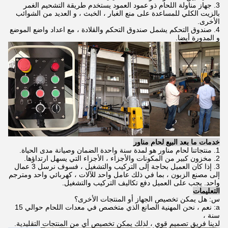
3. جهاز مناولة اللحام ذو عمود العمود يستخدم طريقة التشحيم الغمر
بالزيت الكلي للمساعدة على منع الغبار ، الخبث ، و العديد من الشوائب
الأخرى.
4. صندوق التحكم يشمل صندوق التحكم والقلادة ، مع اعداد واضع الموضع
و المدورة أيضا.
خدمات ما بعد البيع لحام مناور
1. منتجاتنا لحام مناور هو لمدة سنة واحدة الضمان وصيانة مدى الحياة.
2. مخزون كبير من المكونات والأجزاء ، الأجزاء التي يسهل ارتداؤها.
3.
إذا كان العميل بحاجة إلى التركيب والتشغيل ، فسوف نرسل 3 عمال
إلى مصنع الزبون ، بما في ذلك عامل واحد للآلات ، كهربائي واحد ومترجم
واحد. يجب على العميل دفع تكاليف التركيب والتشغيل.
التعليمات
س: هل يمكن تخصيص الجهاز أو المنتجات الأخرى؟
a: نعم ، نحن المهنية الصانع الذي متخصص في معدات اللحام حوالي 15
سنة ،
لدينا فريق تصميم قوي ، لذلك يمكن تخصيص أي من المنتجات التقليدية.