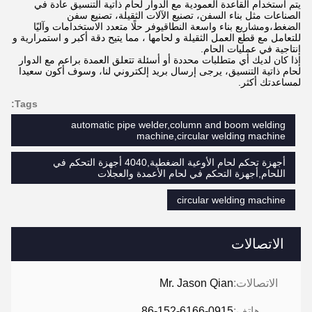
يتم استخدام القاعدة العمودية مع الدوار لحام ذاتية التنسيق عادة في
الصناعات مثل بناء السفن، تصنيع الآلات الثقيلة، تصنيع سفن
الضغط،ومشاريع بناء واسعة النطاقيوفر حلًا متعدد الاستخدامات وآليًا
للتعامل مع قطع العمل الثقيلة و لحامها ، مما يتيح دقة أكبر و استمرارية و
إنتاجية في عمليات الحام.
إذا كان لديك أي متطلبات محددة أو أسئلة تتعلق العمدة براعم مع الدوار
لحام ذاتية التنسيق، يرجى إرسال بريد إلكتروني لنا، وسوف أكون سعيدا
لمساعدتك أكثر.
Tags:
automatic pipe welder,column and boom welding
machine,circular welding machine
أجهزة تحكم لحام الأوعية الضغطية,4040 أجهزة التحكم في
اللحام,أجهزة التحكم في لحام الأعمدة والعجلات
circular welding machine
الاتصالات
الاتصالات:
Mr. Jason Qian
هاتف:
86-152-6166-0915