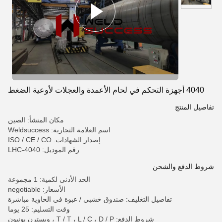
4040 أجهزة التحكم في لحام الأعمدة والعجلات لأوعية الضغط
تفاصيل المنتج
مكان المنشأ: الصين
اسم العلامة التجارية: Weldsuccess
إصدار الشهادات: ISO / CE / CO
رقم الموديل: LHC-4040
شروط الدفع والشحن
الحد الأدنى لكمية: 1 مجموعة
الأسعار: negotiable
تفاصيل التغليف: صندوق خشبي / عبوة في الحاوية مباشرة
وقت التسليم: 25 يوما
شروط الدفع: T / T ، L / C ، D / P ، ويسترن يونيون