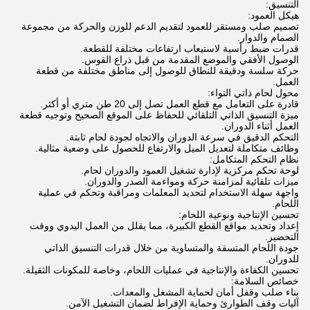
التنسيق:
هيكل العمود:
تصميم صلب ومستقر للعمود لتقديم الدعم للوزن والحركة من مجموعة
الصمام والدوار.
قدرات ضبط رأسية لاستيعاب ارتفاعات مختلفة للقطعة.
الوصول الأفقي والموضع المقدمة من قبل ذراع القوس.
حركة سلسة ودقيقة للنطاق للوصول إلى مناطق مختلفة من قطعة
العمل.
محول لحام ذاتي التواء:
قادرة على التعامل مع قطع العمل تصل إلى 20 طن متري أو أكثر.
ميزة التنسيق الذاتي التلقائي للحفاظ على الموقع الصحيح وتوجيه قطعة
العمل أثناء الدوران.
التحكم الدقيق في سرعة الدوران والاتجاه لجودة لحام ثابتة.
وظائف متكاملة لتعديل الميل والارتفاع للحصول على وضعية مثالية.
نظام التحكم المتكامل:
لوحة تحكم مركزية لإدارة تشغيل العمود والدوران لحام.
ميزات تلقائية لمزامنة حركة ومواءمة الصدر والدوران.
واجهة سهلة الاستخدام لتحديد المعلمات ومراقبة وتحكم في عملية
اللحام.
تحسين الإنتاجية ونوعية اللحام:
إعداد وتحديد مواقع القطع الكبيرة، مما يقلل من العمل اليدوي ووقت
التحضير.
جودة اللحام المتسقة والمتساوية من خلال قدرات التنسيق الذاتي
للدوران.
تحسين الكفاءة والإنتاجية في عمليات اللحام، وخاصة للمكونات الثقيلة.
خصائص السلامة:
بناء صلب وقفل أمان لحماية المشغل والمعدات.
آليات وقف الطوارئ وحماية الإفراط لضمان التشغيل الآمن.