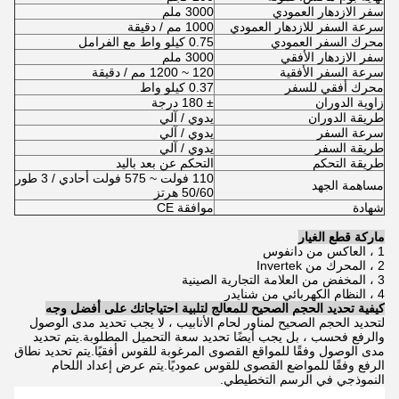
سفر الازدهار العمودي
3000 ملم
سرعة السفر للازدهار العمودي
1000 مم / دقيقة
محرك السفر العمودي
0.75 كيلو واط مع الفرامل
سفر الازدهار الأفقي
3000 ملم
سرعة السفر الأفقية
120 ~ 1200 مم / دقيقة
محرك أفقي للسفر
0.37 كيلو واط
زاوية الدوران
± 180 درجة
طريقة الدوران
يدوي / آلي
سرعة السفر
يدوي / آلي
طريقة السفر
يدوي / آلي
طريقة التحكم
التحكم عن بعد باليد
110 فولت ~ 575 فولت أحادي / 3 طور
مساهمة الجهد
50/60 هرتز
شهادة
موافقة CE
ماركة قطع الغيار
1 ، العاكس من دانفوس
2 ، المحرك من Invertek
3 ، المخفض من العلامة التجارية الصينية
4 ، النظام الكهربائي من شنايدر
كيفية تحديد الحجم الصحيح للمعالج لتلبية احتياجاتك على أفضل وجه
لتحديد الحجم الصحيح لمناور لحام الأنابيب ، لا يجب تحديد مدى الوصول
والرفع فحسب ، بل يجب أيضًا تحديد سعة التحميل المطلوبة.يتم تحديد
مدى الوصول وفقًا للمواقع القصوى المرغوبة للقوس أفقيًا.يتم تحديد نطاق
الرفع وفقًا للمواضع القصوى للقوس عموديًا.يتم عرض إعداد اللحام
النموذجي في الرسم التخطيطي.