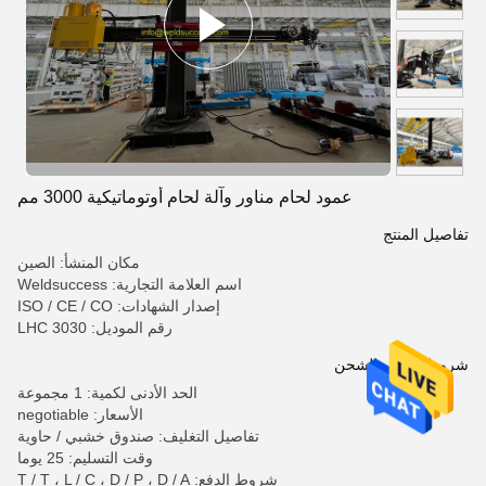
عمود لحام مناور وآلة لحام أوتوماتيكية 3000 مم
تفاصيل المنتج
مكان المنشأ: الصين
اسم العلامة التجارية: Weldsuccess
إصدار الشهادات: ISO / CE / CO
رقم الموديل: LHC 3030
شروط الدفع والشحن
الحد الأدنى لكمية: 1 مجموعة
الأسعار: negotiable
تفاصيل التغليف: صندوق خشبي / حاوية
وقت التسليم: 25 يوما
شروط الدفع: T / T ، L / C ، D / P ، D / A