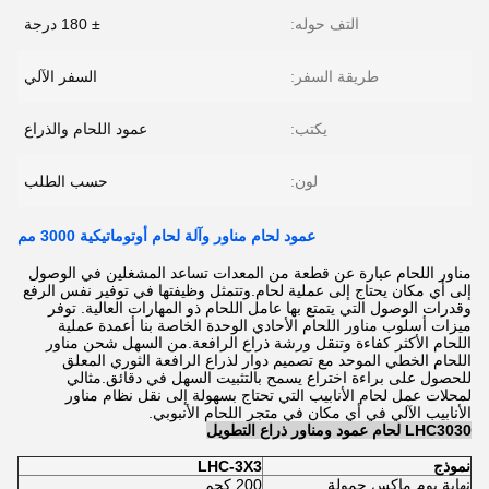
التف حوله:
± 180 درجة
طريقة السفر:
السفر الآلي
يكتب:
عمود اللحام والذراع
لون:
حسب الطلب
عمود لحام مناور وآلة لحام أوتوماتيكية 3000 مم
مناور اللحام عبارة عن قطعة من المعدات تساعد المشغلين في الوصول
إلى أي مكان يحتاج إلى عملية لحام.وتتمثل وظيفتها في توفير نفس الرفع
وقدرات الوصول التي يتمتع بها عامل اللحام ذو المهارات العالية. توفر
ميزات أسلوب مناور اللحام الأحادي الوحدة الخاصة بنا أعمدة عملية
اللحام الأكثر كفاءة وتنقل ورشة ذراع الرافعة.من السهل شحن مناور
اللحام الخطي الموحد مع تصميم دوار لذراع الرافعة الثوري المعلق
للحصول على براءة اختراع يسمح بالتثبيت السهل في دقائق.مثالي
لمحلات عمل لحام الأنابيب التي تحتاج بسهولة إلى نقل نظام مناور
الأنابيب الآلي في أي مكان في متجر اللحام الأنبوبي.
LHC3030 لحام عمود ومناور ذراع التطويل
نموذج
LHC-3X3
نهاية بوم ماكس.حمولة
200 كجم