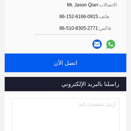
الاتصالات:
Mr. Jason Qian
هاتف:
86-152-6166-0915
فاكس:
86-510-8305-2771
اتصل الآن
راسلنا بالبريد الإلكتروني