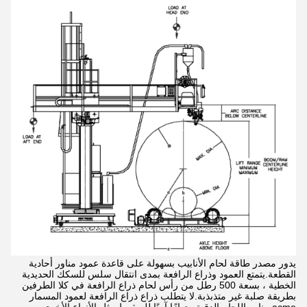
يدور مصدر طاقة لحام الأنابيب بسهولة على قاعدة عمود مناور أحادية
القطعة.يتمتع العمود وذراع الرافعة بمدى انتقال سلس للسكك الحديدية
الخطية ، بسعة 500 رطل من رأس لحام ذراع الرافعة في كلا الطرفين
بطريقة صلبة غير متذبذبة.لا يتطلب ذراع ذراع الرافعة لعمود المسمار