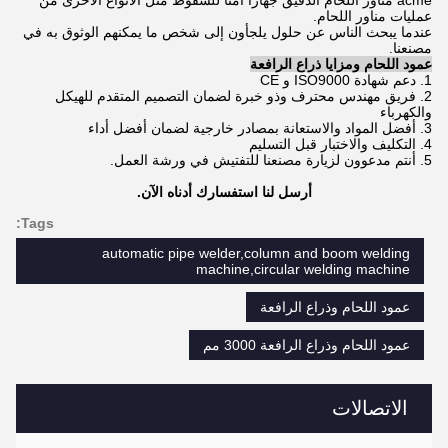
acme مناور اللحام الدقيق جهازًا آمنًا للسقوط مثل الأنواع الأخرى من
عمليات مناور اللحام.
عندما يبحث الناس عن حلول يلجأون إلى شخص ما يمكنهم الوثوق به في
مصنعنا.
عمود اللحام ومزايا ذراع الرافعة
1. دعم شهادة ISO9000 و CE
2. فريق مهندس محترف وذو خبرة لضمان التصميم المتقدم للهيكل
والكهرباء
3. أفضل المواد والاستعانة بمصادر خارجية لضمان أفضل أداء
4. التكليف والاختبار قبل التسليم
5. أنتم مدعوون لزيارة مصنعنا للتفتيش في ورشة العمل.
أرسل لنا استفسارك أدناه الآن.
Tags:
automatic pipe welder,column and boom welding
machine,circular welding machine
عمود اللحام وذراع الرافعة
عمود اللحام وذراع الرافعة 3000 مم
الاتصالات