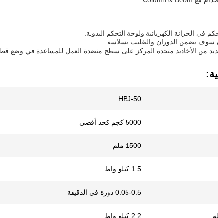
Column & Boom.
ية:
HBJ-50
5000 كجم كحد أقصى
1500 ملم
1.5 كيلو واط
0.05-0.5 دورة في الدقيقة
ة
2.2 كيلو واط