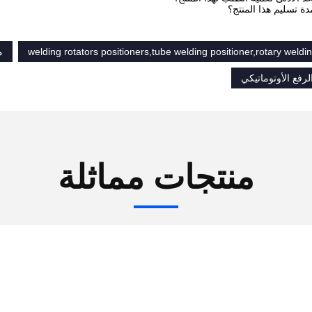
welding rotators positioners,tube welding positioner,rotary weldin
م
رفع الأوتوماتيكي
منتجات مماثلة