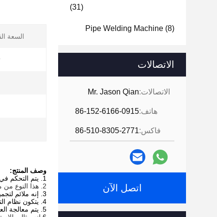
(31)
Pipe Welding Machine
(8)
السعة ال
ت
الاتصالات
الاتصالات:
Mr. Jason Qian
ش
هاتف:
86-152-6166-0915
فاكس:
86-510-8305-2771
وصف المنتج:
1. يتم التحكم في هذا الجهاز عن طريق صندوق التحكم عن بعد ، اختياري: يتوفر جهاز التحكم عن بعد اللاسلكي ، والتحكم في دواسة القدم.
2. هذا النوع من محددات مواضع اللحام الأنبوب يمكنه فقط الدوران 0 ~ 360 درجة بواسطة VFD.
اتصل الآن
3. إنه ملائم لتجميع التجميعات الفرعية المعقدة.
4. يتكون نظام التحكم الكهربائي من خزانة كهربائية ولوحة تحكم يدوية مما يسهل التشغيل.
5. يتم معالجة العديد من الأخاديد متحدة المركز على سطح منضدة العمل للمساعدة في وضع قطعة العمل في المركز.