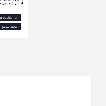
س 5: ما هي مدة تسليم هذا المنتج؟
g positioner
محدد موضع ال