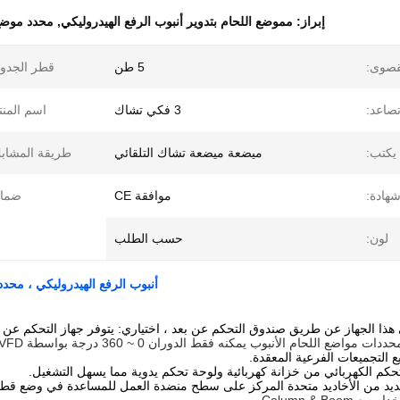
إبراز:
مموضع اللحام بتدوير أنبوب الرفع الهيدروليكي
,
محدد موضع 
قصوى:
5 طن
قطر الجدو
صاعد:
3 فكي تشاك
اسم المنت
يكتب:
ميضعة ميضعة تشاك التلقائي
طريقة المشاب
هادة:
موافقة CE
ضمان
لون:
حسب الطلب
أنبوب الرفع الهيدروليكي ، محدد موضع اللحام ، 5 طن ، الر