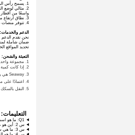
1. يسمح رأس الرفع وغراب الذيل المتزامن بالطاقة بأقصى قدر من المرونة عند رفع أو تدوير قطع العمل الثقيلة مثل إطارات المقطورة أو السفن الكبيرة.
2. مثالي لوضع ال
واسعًا من أقطار ا
3. نطاق ارتفاع مخصص أو تعديل ارتفاع بالطاقة.
4. تتوفر منصات دعم الكوع والبكرات الخارجية.
الدعم والخدمات:
نحن نقدم الدعم ا
ضمان شاملة لمنتج
تحديد المواقع ال
التعبئة والشحن:
1. مجموعة واحدة / مجموعتين سنقوم بحزمها في حالة خشبية.
2. إذا كانت كمية الطلب كافية لحاوية واحدة ، فسنقوم بالتعبئة في الحاوية مباشرة.
3. Seaway هي وسيلة النقل الأكثر شيوعًا للتجارة الخارجية.
4. اعتمادًا على موقعك ، يعد النقل المشترك بالسكك الحديدية والبحر خيارًا أيضًا.
5. النقل بالسكك الحديدية مقبول أيضًا إذا كان هو النهج الأنسب.
التعليمات:
Q1: ما هو اسم العلامة التجارية لهذا المنتج؟
س 2: أين هو مكان منشأ هذا المنتج؟
س 3: ما هي شهادة هذا المنتج؟
س 4: ما هو الحد الأدنى لكمية الطلب لهذا المنتج؟