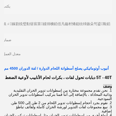
يكتب:
鎮ㄨ鎵剧殑璧勬簮宸茶鍒犻櫎銆佸凡鏇村悕鎴栨殏鏃朵笉鍙敤銆:
ضمان:
معدل العمل:
أنبوب أوتوماتيكي يصلح أسطوانة اللحام الدوارة / لفة الدوران 4500 مم
5T - 40T دبابات تحول لفات ، بكرات لحام الأنابيب لأوعية الضغط
وصف
1. نحن نقدم مجموعة مختارة من إسطوانات تدوير الخزان التقليدية
وذاتية المحاذاة ، بالإضافة إلى أننا قمنا بتركيب أسطوانات تدوير الخزان
النموذجية.
2. نقوم بجرد أحجام إسطوانات تدوير اللحام من 2 طن إلى 500 طن.
3. نبيع مجموعات لفات التدوير لورشة الخزان كاملة ولفائف تباطؤ
إضافية.
4. أنواع أخرى من إسطوانات تدوير الخزان مثل إسطوانات تركيب الخزان