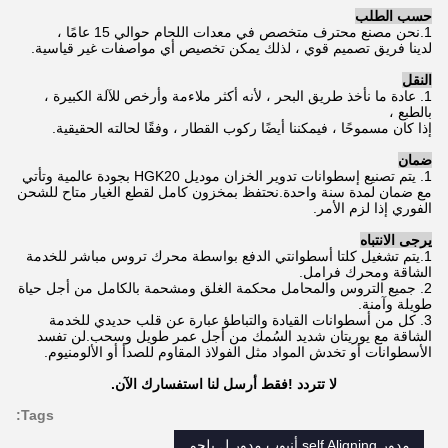
حسب الطلب
1.نحن مصنع محترف متخصص في معدات اللحام حوالي 15 عامًا ،
لدينا فريق تصميم قوي ، لذلك يمكن تخصيص أي مواصفات غير قياسية.
النقل
1. عادة ما نأخذ طريق البحر ، لأنه أكثر ملاءمة وأرخص للآلة الكبيرة ،
بالطبع ،
إذا كان مسموحًا ، فيمكننا أيضًا ركوب القطار ، وفقًا لحالته الحقيقية.
ضمان
1. يتم تصنيع إسطوانات تدوير الخزان موديل HGK20 بجودة عالمية وتأتي
مع ضمان لمدة سنة واحدة.نحتفظ بمخزون كامل لقطع الغيار متاح للشحن
الفوري إذا لزم الأمر.
يرجى الانتباه
1.
يتم تشغيل كلتا أسطوانتي الدفع بواسطة محرك تروس مباشر للخدمة
الشاقة ومحرك فرامل.
2. جميع التروس والمحامل محكمة الغلق ومشحمة بالكامل من أجل حياة
طويلة وآمنة.
3. كل من أسطوانات القيادة والتباطؤ عبارة عن قلب حديدي للخدمة
الشاقة مع يوريتان شديد السُمك من أجل عمر طويل وسحب.لن تفسد
الأسطوانات أو تخدش المواد مثل الفولاذ المقاوم للصدأ أو الألومنيوم.
لا تتردد !فقط أرسل لنا استفسارك الآن.
Tags:
مدور self Aligning,أنبوب مدور ل يلحم