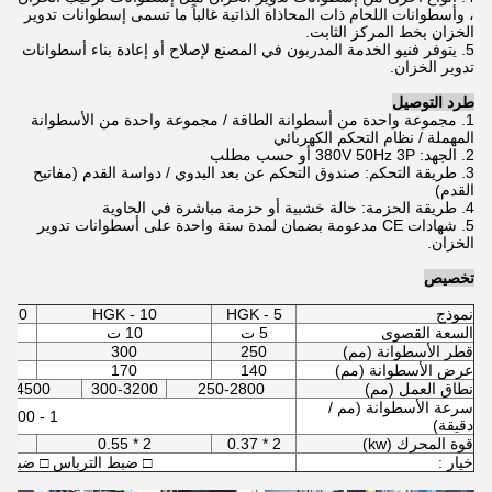
، وأسطوانات اللحام ذات المحاذاة الذاتية غالباً ما تسمى إسطوانات تدوير
الخزان بخط المركز الثابت.
5. يتوفر فنيو الخدمة المدربون في المصنع لإصلاح أو إعادة بناء أسطوانات
تدوير الخزان.
طرد التوصيل
1. مجموعة واحدة من أسطوانة الطاقة / مجموعة واحدة من الأسطوانة
المهملة / نظام التحكم الكهربائي
2. الجهد: 380V 50Hz 3P أو حسب مطلب
3. طريقة التحكم: صندوق التحكم عن بعد اليدوي / دواسة القدم (مفاتيح
القدم)
4. طريقة الحزمة: حالة خشبية أو حزمة مباشرة في الحاوية
5. شهادات CE مدعومة بضمان لمدة سنة واحدة على أسطوانات تدوير
الخزان.
تخصيص
نموذج
HGK - 5
HGK - 10
- 20
السعة القصوى
5 ت
10 ت
20 
قطر الأسطوانة (مم)
250
300
0
عرض الأسطوانة (مم)
140
170
0
نطاق العمل (مم)
250-2800
300-3200
00-4500
سرعة الأسطوانة (مم /
1 - 1000
دقيقة)
قوة المحرك (kw)
2 * 0.37
2 * 0.55
2 * 1.1
خيار :
□ ضبط الترباس □ ضبط 