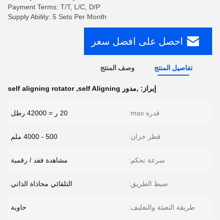
Payment Terms: T/T, L/C, D/P
Supply Ability: 5 Sets Per Month
احصل على افضل سعر
تفاصيل المنتج
وصف المنتج
إبراز:
,مدور self Aligning
,
self aligning rotator
قدرة max:
20 ر = 42000 رطل
قطر خزان:
500 - 4000 ملم
سرعة تحكم:
مشاهدة ففد / رقمية
ضبط الطريق:
التلقائي محاذاة الذاتي
طريقة التعبئة والتغليف:
حاوية