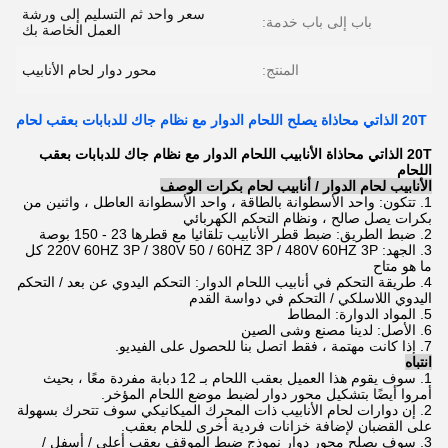
سعر واحد ثم التسليم إلى ورشة
باب إلى باب خدمة:
العمل الخاصة بك
المنتج:
محور دوار لحام الأنابيب
20T الذاتي محاذاة يصلح اللحام الدوار مع نظام جاك للدبابات بعقب لحام
20T الذاتي محاذاة الأنابيب اللحام الدوار مع نظام جاك للدبابات بعقب
اللحام
الأنابيب لحام الدوار / أنابيب لحام بكرات الوصف
1. تتكون: واحد الأسطوانة بالطاقة ، واحد الأسطوانة العاطل ، واثنين من
بكرات يصل صالح ، ونظام التحكم الكهربائي
2. ضبط الطريق: ضبط قطر الأنابيب تلقائيا مع قطرها 23 - 150 بوصة
3. الجهد: 220V 60HZ 3P / 380V 50 / 60HZ 3P / 480V 60HZ 3P كل
ما هو متاح
4. طريقة التحكم في أنابيب اللحام الدوار: التحكم اليدوي عن بعد / التحكم
اليدوي اللاسلكي / التحكم في دواسة القدم
5. المواد الدوارة: المطاط
6. الأصل: لدينا مصنع وشى الصين
7. إذا كانت مهتمة ، فقط اتصل بنا للحصول على الفيديو.
انتباه
1. سوف يقوم هذا العميل بعقب اللحام بـ 12 دبابة مفردة معًا ، بحيث
أمروا أيضًا بتشكيل محور دوار لضبط موضع اللحام المؤخر.
2. إن دوارات لحام الأنابيب ذات المحرك الميكانيكي سوف تتحرك بسهولة
على القضبان لإضافة خزانات فردية أخرى للحام بعقب.
3. سوف يصلح محور دوار نموذج ضبط الموقف بعقب أعلى / أسفل /