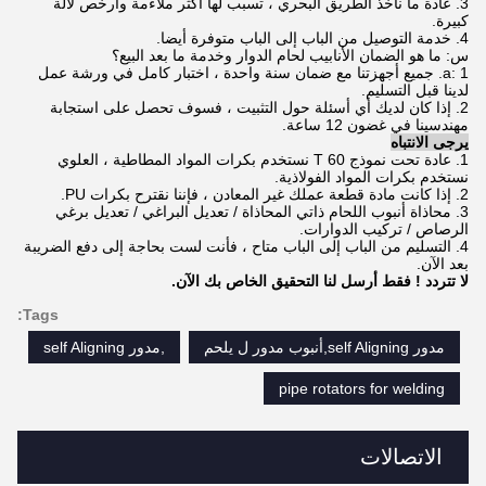
3. عادة ما نأخذ الطريق البحري ، تسبب لها أكثر ملاءمة وأرخص لآلة
كبيرة.
4. خدمة التوصيل من الباب إلى الباب متوفرة أيضا.
س: ما هو الضمان الأنابيب لحام الدوار وخدمة ما بعد البيع؟
a: 1. جميع أجهزتنا مع ضمان سنة واحدة ، اختبار كامل في ورشة عمل
لدينا قبل التسليم.
2. إذا كان لديك أي أسئلة حول التثبيت ، فسوف تحصل على استجابة
مهندسينا في غضون 12 ساعة.
يرجى الانتباه
1. عادة تحت نموذج 60 T نستخدم بكرات المواد المطاطية ، العلوي
نستخدم بكرات المواد الفولاذية.
2. إذا كانت مادة قطعة عملك غير المعادن ، فإننا نقترح بكرات PU.
3. محاذاة أنبوب اللحام ذاتي المحاذاة / تعديل البراغي / تعديل برغي
الرصاص / تركيب الدوارات.
4. التسليم من الباب إلى الباب متاح ، فأنت لست بحاجة إلى دفع الضريبة
بعد الآن.
لا تتردد !
فقط أرسل لنا التحقيق الخاص بك الآن.
Tags:
مدور self Aligning,أنبوب مدور ل يلحم
,مدور self Aligning
pipe rotators for welding
الاتصالات