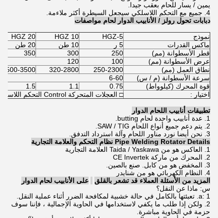
يمين / يسار للحام بعقب جيدا.
4. جميع مع التحكم اللاسلكي سيجعل السيطرة أكثر ملاءمة.
دبابات تحول رولز / الأنابيب الدوار لحام مواصفات
نموذج
HGZ-5
HGZ 10
HGZ 20
ماكس القدرات
5 ر
10 طن
20 طن
قطر الأسطوانة (مم)
250
300
350
عرض الأسطوانة (مم)
100
120
نطاق العمل (مم)
250-2300
320-2800
500-3500
سرعة الأسطوانة (م / س)
6-60
قوة المحرك (كيلوواط)
0.75
1.1
1.5
اختيار :
□ العجلات المتحركة Control التحكم اللاسلكي Control التحكم عن بعد
تطبيقات أنابيب اللحام الدوار
1. عدة أنابيب واحدة لحام butting.
2. يتم دعم جميع أنواع اللحام SAW / TIG.
3. نحن أيضا نورد مناور اللحام وآلة استرداد التدفق.
Pipe Welding Rotator Details نظام التحكم والعلامة التجارية
1. العاكس هو من Taida / Yaskawa العلامة التجارية
2. المحرك من ماركة CE Invertek
3. المخفض هو من كابل. صنع بالصين.
4. النظام الكهربائي هو من شنايدر
المزيد من الأسئلة العملاء قد تشعر بالقلق
على الأنابيب لحام الدوار
س: ماذا عن النقل؟
a: 1. تعبئتها بالكامل في حالة خشبية لمكافحة الضرر أثناء عملية النقل.
2. ولكن إذا طلب ما يكفي لاستخدامها في الحاوية الإجمالية ، فإننا سوف
حزمة في الحاوية مباشرة.