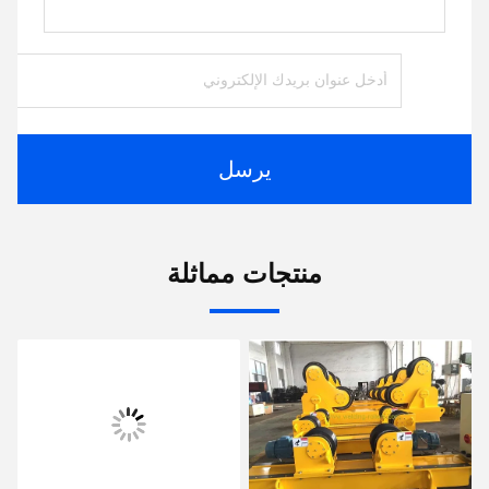
يرسل
منتجات مماثلة