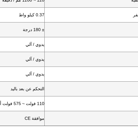
قية
120 ~ 1200 مم / دقيقة
فر
0.37 كيلو واط
± 180 درجة
يدوي / آلي
يدوي / آلي
يدوي / آلي
التحكم عن بعد باليد
110 فولت ~ 575 فولت أحادي / 3 طور 50/60 هرتز
موافقة CE