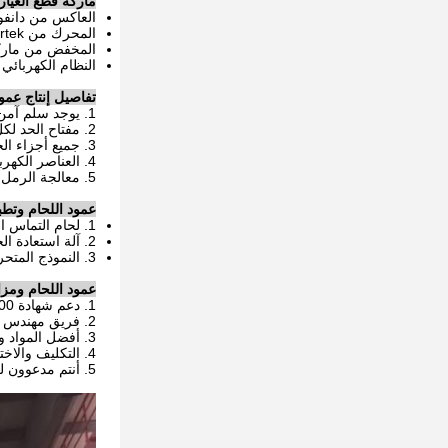
ماركة قطع الغيار
العاكس من دانف
المحرك من Invertek
المخفض من مارك
النظام الكهربائي
تفاصيل إنتاج عمود
1. يوجد سلم آمن خلف العمود لصيانة المعدات
2. مفتاح الحد لكل من حركة ذراع الرافعة والعمود
3. جميع أجزاء الحركة لديها نظام تزييت
4. العناصر الكهربائية الرئيسية هي ماركات ABB / Siemens
5. معالجة الرمل لأجزاء اللحام الرئيسية قبل الطلاء.
عمود اللحام وتطب
1. لحام التماس الداخلي والخارجي تلقائيًا.
2. آلة استعادة الجريان التلقائي / آلة تقطيع التماس / الشاشة متوفرة كلها.
3. النموذج المتحرك متاح.
عمود اللحام ومزاي
1. دعم شهادة ISO9000 و CE
2. فريق مهندس محترف وذو خبرة لضمان التصميم المتقدم للهيكل والكهرباء
3. أفضل المواد والاستعانة بمصادر خارجية لضمان أفضل أداء
4. التكليف والاختبار قبل التسليم
5. أنتم مدعوون لزيارة مصنعنا للتفتيش في ورشة العمل.