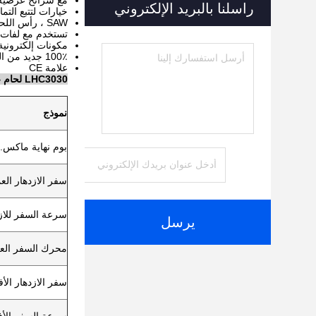
مع شرائح عرضية
راسلنا بالبريد الإلكتروني
خيارات لتتبع التم
SAW ، رأس اللحام MIG كلها متوفرة.
تستخدم مع لفات ت
مكونات إلكترونية
100٪ جديد من المصنع الأصلي
علامة CE
LHC3030 لحام عمود ومناور ذراع التطويل
نموذج
بوم نهاية ماكس
سفر الازدهار الع
سرعة السفر للاز
يرسل
محرك السفر الع
سفر الازدهار الأ