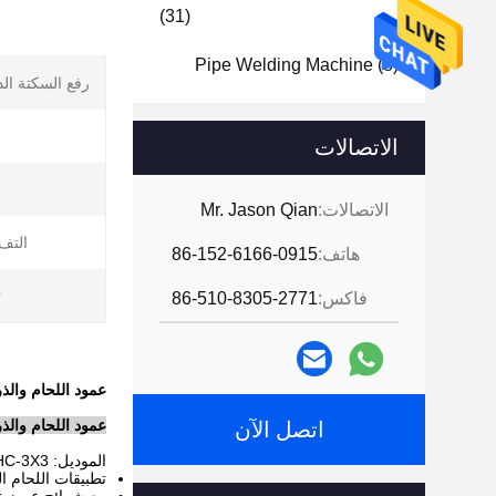
(31)
Pipe Welding Machine
(8)
رفع السكتة الد
الاتصالات
ش
الاتصالات:
Mr. Jason Qian
التف
هاتف:
86-152-6166-0915
ت
فاكس:
86-510-8305-2771
عمود اللحام والذراع LHC3040 ، معالج اللحام بمحرك السفر ± 180 درجة ، آلة
عمود اللحام والذ
اتصل الآن
الموديل: LHC-3X3
تطبيقات اللحام ا