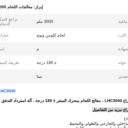
إبراز:
معالجات اللحام 3000 مم
تراجع السك
ماغية:
3000 ملم
الدماغي
اكتب:
لحام كلومن وبوم
خيارا
هادة:
م
اسم
 حوله:
± 180 درجة
طريقة السف
صدير:
بنما
LHC3030 آلة السفر المزودة بمحركات ± 180 درجة لاستعادة 
 استرداد التدفق
راع مزيد من التفاصيل
لداخلي والخارجي والطولي والمحيط.