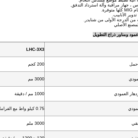
 آلية لضبط موضع مسدس اللحام.
اس ، جهاز مراقبة وآلة استرداد التدفق.
دوير الأنابيب.
 من الدرجة الأولى من شنايدر.
LHC-3X3
.حمل
200 كجم
مودي
3000 مم
دهار العمودي
1000 مم / دقيقة
مودي
0.75 كيلو واط مع الفرامل
فقي
3000 ملم