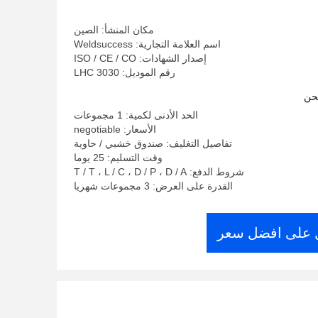
مكان المنشأ: الصين
اسم العلامة التجارية: Weldsuccess
إصدار الشهادات: ISO / CE / CO
رقم الموديل: LHC 3030
حن
الحد الأدنى لكمية: 1 مجموعات
الأسعار: negotiable
تفاصيل التغليف: صندوق خشبي / حاوية
وقت التسليم: 25 يوما
شروط الدفع: T / T ، L / C ، D / P ، D / A
القدرة على العرض: 3 مجموعات شهريا
على افضل سعر