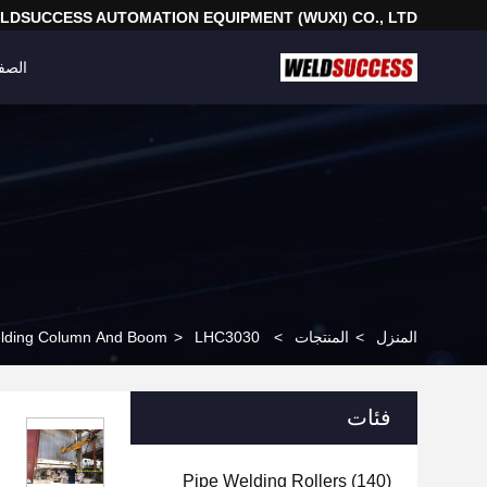
LDSUCCESS AUTOMATION EQUIPMENT (WUXI) CO., LTD
الصف
المنزل
>
المنتجات
>
LHC3030 آلة السفر المزودة بمحركات ± 180 درجة لاستعادة الجريان
>
lding Column And Boom
فئات
Pipe Welding Rollers
(140)