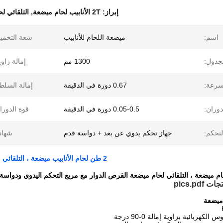
إبراز:
2T الأنابيب لحام ميضعة
,
التلقائي ل
اسم:
ميضعة اللحام للأنابيب
سعة التحمي
جدول:
1300 مم
إمالة زاوي
لسرعة:
0.67 دورة في الدقيقة
إمالة السلط
وران:
0.05-0.5 دورة في الدقيقة
قوة الدورا
تحكم:
جهاز تحكم يدوي عن بعد + دواسة قدم
شهاد
2 طن لحام الأنابيب ميضعة ، التلقائي ميضعة اللحام الدوار مع صندوق التحكم اليدوي ودواسة القدم
pics.pd
لكهربائية بزاوية إمالة 0-90 درجة