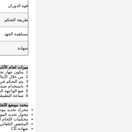
قوة الدوران
طريقة التحكم
مساهمة الجهد
شهادة
ميزات لحام الأناب
1. يتكون جهاز تحديد موضع اللحام بالكوع بشكل أساسي من وحدة دوارة لمنضدة العمل ووحدة إمالة ونظام تحكم كهربائي.
2. من خلال الإمالة والدوران الآلي ، يمكن لمموضع اللحام الكوع أن يجعل قطعة العمل في وضع العمل المثالي.
3. يتم التحكم في دوران طاولة العمل عن طريق تحويل التردد بدون خطوات لتحقيق أفضل سرعة لحام.
4. باستخدام صندوق التحكم عن بعد لتحقيق التشغيل عن بعد لطاولة العمل ، يمكن أيضًا الاتصال بآلات التشغيل لتحقيق عملية الربط.
5. ضع الواجهة الجانبية لتحقيق عمل الربط مع مناور وآلة اللحام الأوتوماتيكية المعلقة لتحقيق مركز اللحام الأوتوماتيكي.
6. صناعة التطبيقات بما في ذلك وعاء الضغط ، علم المعادن ، الطاقة الكهربائية ، الصناعة الكيميائية ، الهيكل الميكانيكي والمعدني.
محدد موضع اللحام الأوتوماتيكي d
محرك تحديد موضع الط
محول تحديد المو
محكمات اللحام ال
المخفض التلقائي ل
شهادة CE