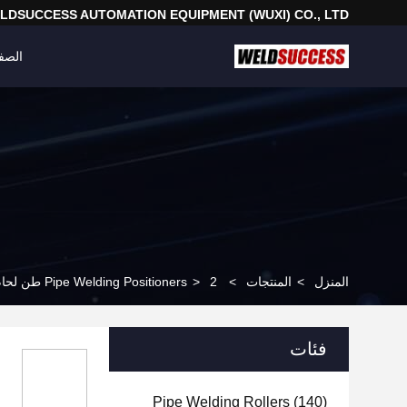
LDSUCCESS AUTOMATION EQUIPMENT (WUXI) CO., LTD
الصف
المنزل
>
المنتجات
>
2 طن لحام الأنابيب ميضعة ، التلقائي ميضعة اللحام الدوار مع صندوق التحكم اليدوي ودواسة القدم
>
Pipe Welding Positioners
فئات
Pipe Welding Rollers
(140)