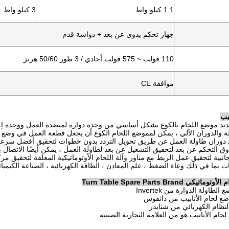
1.1 كيلو واط
3 كيلو واط
جهاز تحكم يدوي عن بعد + دواسة قدم
110 فولت ~ 575 فولت أحادي / 3 طور 50/60 هرتز
موافقة CE
يب
Turn Table Spare Parts Bran
اولة الدوارة من Invertek
ضع لحام الأنابيب من دانفوس
نظام الكهربائي من شنايدر
حام الأنابيب هو من العلامة التجارية الصينية