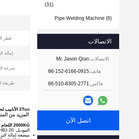
(31)
Pipe Welding Machine
(8)
قطر ال
الاتصالات
إمالة ا
الاتصالات:
Mr. Jason Qian
سرعة الد
هاتف:
86-152-6166-0915
طريقة ال
فاكس:
86-510-8305-2771
2Ton الأنابيب لحام ميضعة ، التلقائي لحام ميضعة القرص الدوار مع مربع التحكم اليدوي ودواسة القدم
المزيد من المنتجات f
اتصل الآن
2000KG اللحام ميضعة
الموديل: HBJ-20
ميضعة إمالة التروس ا