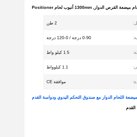
حام ميضعة القرص الدوار
,
1300mm أنبوب لحام Positioner
ل:
2 طن
ة:
0-90 درجة / 0-120 درجة
ة:
1.5 كيلو واط
ن:
1.1 كيلوواط
ة:
موافقة CE