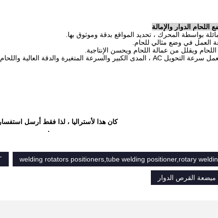
اللحام الدوار والإمالة
كان هذا لأستراليا ، لذا فقط أرسل استفسار
.
welding rotators positioners,tube welding positioner,rotary weldin
2T الأ
م ميضعة القرص الدوار