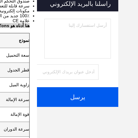
صندوق التحكم ال
راسلنا بالبريد الإلكتروني
سرعة قابلة للتع
مكونات إلكترونية
100٪ جديد من المصنع الأصلي
علامة CE
هنا أدناه هو 2Tons الروتاري لحام Positioner Paremeter للرجوع اليها
نموذج
سعة التحميل
قطر الجدول
زاوية الميل
يرسل
سرعة الإمالة
قوة الإمالة
سرعة الدوران