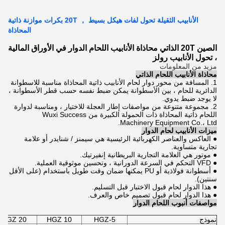
الأنابيب الثقيلة تحول لفات هيكل بسيط ， 20T بكرات موازنة ذاتية
المحاذاة
الصين 20T الذاتي محاذاة الأنابيب اللحام الدوار في الأوراق المالية
، تحول الأنابيب رولز
مزيد من المعلومات
محاذاة الأنابيب اللحام الذاتي
1. المسافة من محور دوار لحام الأنابيب ذاتية المحاذاة مناسبة للاسطوانة
الدائرية للحام ، بين الأسطوانة يمكن ضبط نفسه حسب قطر الأسطوانة ،
لا يوجد ضبط يدوي.
2. مجموعة متنوعة من مواصفات إطار العجلة للاختيار ، ومناسبة لدوارة
اللحام ذاتية المحاذاة ذات الحمولة الكبيرة من Wuxi Success
Machinery Equipment Co.، Ltd.
ميزات الأنابيب لحام الدوار
● العاكس والعناصر الكهربائية الرئيسية هي سيمنز / شنايدر أو علامة
تجارية متساوية.
● موتور هي العلامة التجارية البريطانية إنفيرتيك.
● VFD التحكم في السرعة الدورانية ، وتحسين موثوقية العملية.
● أسطوانة فولاذية أو PU يمكنها ضمان وقت طويل باستخدام (على الأقل
سنتين).
● هذا الدوار لحام قبول الاختبار قبل التسليم.
● هذا الدوار لحام قبول تصميم خاص والعرف.
مواصفات أنبوب اللحام الدوار
نموذج
HGZ-5
HGZ 10
HGZ 20