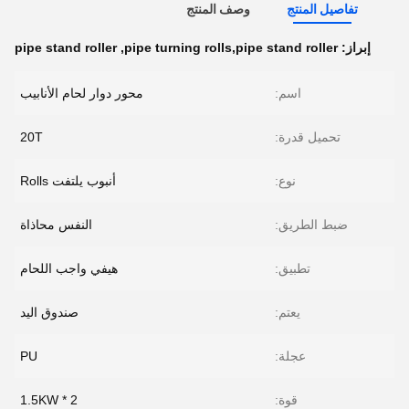
تفاصيل المنتج
وصف المنتج
إبراز:
pipe turning rolls,pipe stand roller
,
pipe stand roller
اسم:
محور دوار لحام الأنابيب
تحميل قدرة:
20T
نوع:
أنبوب يلتفت Rolls
ضبط الطريق:
النفس محاذاة
تطبيق:
هيفي واجب اللحام
يعتم:
صندوق اليد
عجلة:
PU
قوة:
2 * 1.5KW