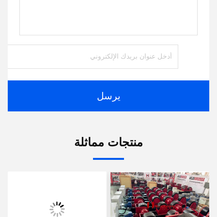
يرسل
منتجات مماثلة