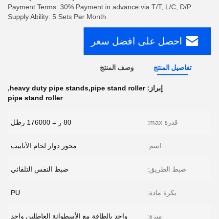
Payment Terms: 30% Payment in advance via T/T, L/C, D/P
Supply Ability: 5 Sets Per Month
احصل على افضل سعر
تفاصيل المنتج
وصف المنتج
إبراز:
heavy duty pipe stands,pipe stand roller
,
pipe stand roller
قدرة max:
80 ر = 176000 رطل
اسم:
محور دوار لحام الأنابيب
ضبط الطريق:
ضبط النفس التلقائي
بكرة مادة:
PU
ميزة:
واحد بالطاقة مع الأسطوانة العاطلين واحد