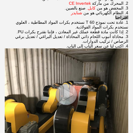
2. المحرك من ماركة
CE Invertek
3. المخفض هو من
كابل.
صنع بالصين.
4. النظام الكهربائي هو من
شنايدر
اقتراحنا
1. عادة تحت نموذج 60 T نستخدم بكرات المواد المطاطية ، العلوي
نستخدم بكرات المواد الفولاذية.
2. إذا كانت مادة قطعة عملك غير المعادن ، فإننا نقترح بكرات PU.
3. محاذاة أنبوب اللحام ذاتي المحاذاة / تعديل البراغي / تعديل برغي
الرصاص / تركيب الدوارات.
4. اكتب لنا عن سعر الباب إلى الباب.