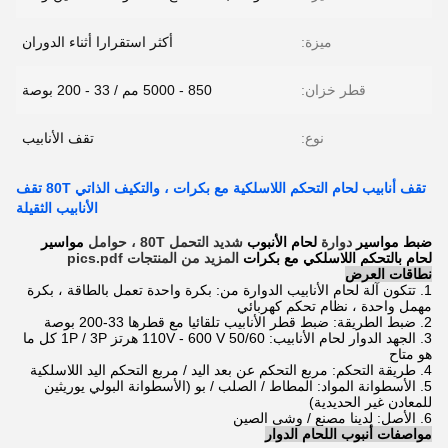
ميزة:
أكثر استقرارا أثناء الدوران
قطر خزان:
850 - 5000 مم / 33 - 200 بوصة
نوع:
تقف الأنابيب
تقف أنابيب لحام التحكم اللاسلكية مع بكرات ، والتكيف الذاتي 80T تقف
الأنابيب الثقيلة
ضبط مواسير
دوارة
لحام الأنبوب
شديد التحمل 80T ، حوامل
مواسير
لحام بالتحكم اللاسلكي مع بكرات
المزيد من المنتجات pics.pdf
نطاقات العرض
1. تتكون آلة لحام الأنابيب الدوارة من: بكرة واحدة تعمل بالطاقة ، بكرة
مهمل واحدة ، نظام تحكم كهربائي
2. ضبط الطريقة: ضبط قطر الأنابيب تلقائيا مع قطرها 33-200 بوصة
3. الجهد الدوار لحام الأنابيب: 110V - 600 V 50/60 هرتز 1P / 3P كل ما
هو متاح
4. طريقة التحكم: مربع التحكم عن بعد اليد / مربع التحكم اليد اللاسلكية
5. الأسطوانة المواد: المطاط / الصلب / بو (الأسطوانة البولي يوريثين
للمعادن غير الحديدية)
6. الأصل: لدينا مصنع / وشى الصين
مواصفات أنبوب اللحام الدوار