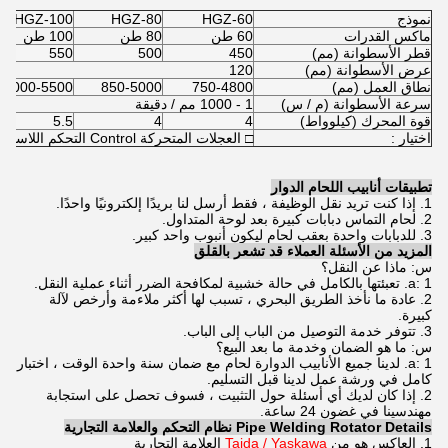
نموذج
HGZ-60
HGZ-80
HGZ-100
ماكس القدرات
60 طن
80 طن
100 طن
قطر الأسطوانة (مم)
450
500
550
عرض الأسطوانة (مم)
120
نطاق العمل (مم)
750-4800
850-5000
1000-5500
سرعة الأسطوانة (م / س)
1 - 1000 مم / دقيقة
قوة المحرك (كيلوواط)
4
4
5.5
اختيار :
□ العجلات المتحركة Control التحكم اللاسلكي Control التحكم عن بعد
تطبيقات أنابيب اللحام الدوار
1. إذا كنت تريد نقل الوظيفة ، فقط أرسل لنا بريدًا إلكترونيًا واحدًا.
2. لحام التماس دبابات كبيرة بعد لوحة المتداول.
3. للدبابات واحدة بعقب لحام ليكون أنبوب واحد كبير.
المزيد من الأسئلة العملاء قد تشعر بالقلق
س: ماذا عن النقل؟
a: 1. تعبئتها بالكامل في حالة خشبية لمكافحة الضرر أثناء عملية النقل.
2. عادة ما نأخذ الطريق البحري ، تسبب لها أكثر ملاءمة وأرخص لآلة
كبيرة.
3. تتوفر خدمة التوصيل من الباب إلى الباب.
س: ما هو الضمان وخدمة ما بعد البيع؟
a: 1. لدينا جميع الأنابيب الدوارة لحام مع ضمان سنة واحدة الوقت ، اختبار
كامل في ورشة عمل لدينا قبل التسليم.
2. إذا كان لديك أي أسئلة حول التثبيت ، فسوف تحصل على استجابة
مهندسينا في غضون 24 ساعة.
Pipe Welding Rotator Details نظام التحكم والعلامة التجارية
1. العاكس هو من
Taida / Yaskawa
العلامة التجارية