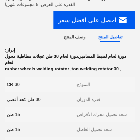
القدرة على العرض: 5 مجموعات شهريا
احصل على افضل سعر
تفاصيل المنتج
وصف المنتج
إبراز:
دورة لحام لضبط المسامير,دورة لحام 30 طن,عجلات مطاطية محول
لحام
rubber wheels welding rotator
,
30 ton welding rotator
,
النموذج:
CR-30
قدرة الدوران:
30 طن كحد أقصى
سعة تحميل محرك الأقراص:
15 طن
سعة تحميل العاطل:
15 طن