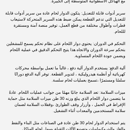
مع الهياكل الأسطوانية المتوسطة إلى الكبيرة.
سرير أدوات قابلة للتعديل: يتكون الدوار لحام عادة من سرير أدوات قابلة
للتعديل التي تدعم القطعة.يمكن ضبط هذه السرير المتحركة لاستيعاب
قطرات وأطوال مختلفة من قطع العمل، توفير منصة آمنة ومستقرة
لللحام.
التحكم في الدوران: يحتوي دوار اللحام على نظام تحكم يسمح للمشغلين
بتحكم سرعة الدوران والاتجاه.هذا يتيح التحكم الدقيق في عملية اللحام
ويضمن جودة اللحام المتساوية.
آلية الدفع: يستخدم الدوار آلية دفع ، غالباً ما تعمل بواسطة محركات
كهربائية أو أنظمة هيدروليكية ، لتدوير القطعة. توفر آلية الدفع دورانًا
سلسًا ومستمرًا ،تسمح بعمليات لحام سلسة.
ميزات السلامة: تعد السلامة جانبًا مهمًا من جوانب عمليات اللحام. عادةً
ما يتضمن دوار اللحام الذي يبلغ وزنه 30 طن ميزات السلامة مثل حماية
الإفراط في الحمل ، وأزرار وقف الطوارئ ،وقفلات السلامة لضمان
سلامة المستخدمين والمعدات أثناء التشغيل.
يتم استخدام الدوار لحام 30 طن عادة في الصناعات مثل البناء والنفط
والغاز والبتروكيماويات وتصنيع الآلات الثقيلة.يسهل لحام الهياكل