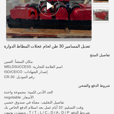
تعديل المسامير 30 طن لحام عجلات المطاط الدوارة
تفاصيل المنتج
مكان المنشأ: الصين
اسم العلامة التجارية: WELDSUCCESS
إصدار الشهادات: ISO/CE/CO
رقم الموديل: CR-30
شروط الدفع والشحن
الحد الأدنى لكمية: مجموعة واحدة
الأسعار: negotiable
تفاصيل التغليف: معبأة في صندوق خشبي
وقت التسليم: 10 أيام عمل بعد استلام الدفع الخاص بك
شروط الدفع: T / T ، L / C ، D / A ، D / P ، ويسترن يونيون